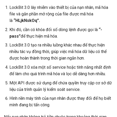
LockBit 3.0 lây nhiễm vào thiết bị của nạn nhân, mã hóa
file và gắn phần mở rộng của file được mã hóa
là
“HLjkNskOq”.
Khi đó, cần có khóa đối số dòng lệnh được gọi là
“-
pass”
để thực hiện mã hóa.
LockBit 3.0 tạo ra nhiều luồng khác nhau để thực hiện
nhiều tác vụ đồng thời, giúp việc mã hóa dữ liệu có thể
được hoàn thành trong thời gian ngắn hơn.
LockBit 3.0 xóa một số service hoặc tính năng nhất định
để làm cho quá trình mã hóa và lọc dễ dàng hơn nhiều.
Một API được sử dụng để chứa quyền truy cập cơ sở dữ
liệu của trình quản lý kiểm soát service.
Hình nền máy tính của nạn nhân được thay đổi để họ biết
mình đang bị tấn công.
Nếu nạn nhân không trả tiền chuộc trong khoảng thời gian