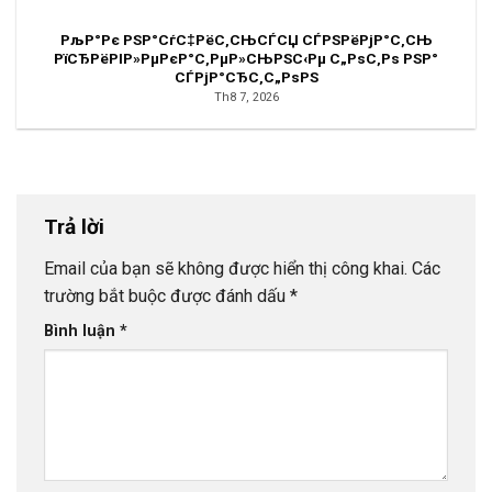
РљР°Рє РЅР°СѓС‡РёС‚СЊСЃСЏ СЃРЅРёРјР°С‚СЊ
РїСЂРёРІР»РµРєР°С‚РµР»СЊРЅС‹Рµ С„РѕС‚Рѕ РЅР°
СЃРјР°СЂС‚С„РѕРЅ
Th8 7, 2026
Trả lời
Email của bạn sẽ không được hiển thị công khai.
Các
trường bắt buộc được đánh dấu
*
Bình luận
*