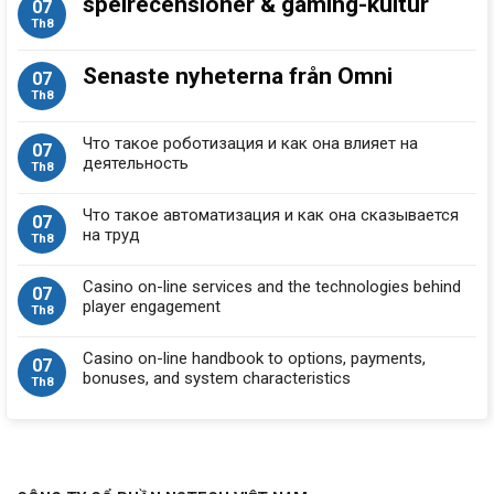
spelrecensioner & gaming-kultur
07
Th8
Senaste nyheterna från Omni
07
Th8
Что такое роботизация и как она влияет на
07
деятельность
Th8
Что такое автоматизация и как она сказывается
07
на труд
Th8
Casino on-line services and the technologies behind
07
player engagement
Th8
Casino on-line handbook to options, payments,
07
bonuses, and system characteristics
Th8