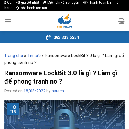
Cam kết giá tốt nhất
Miễn phí vận chuyển
Thanh toán khi nhận
Skip
hàng
Bảo hành tận nơi
to
content
093.333.5554
Trang chủ
»
Tin tức
»
Ransomware LockBit 3.0 là gì ? Làm gì để
phòng tránh nó ?
Ransomware LockBit 3.0 là gì ? Làm gì
để phòng tránh nó ?
Posted on
18/08/2022
by
nstech
18
Th8