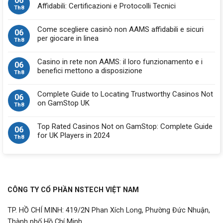
06
Affidabili: Certificazioni e Protocolli Tecnici
Th8
Come scegliere casinò non AAMS affidabili e sicuri
06
per giocare in linea
Th8
Casino in rete non AAMS: il loro funzionamento e i
06
benefici mettono a disposizione
Th8
Complete Guide to Locating Trustworthy Casinos Not
06
on GamStop UK
Th8
Top Rated Casinos Not on GamStop: Complete Guide
06
for UK Players in 2024
Th8
CÔNG TY CỔ PHẦN NSTECH VIỆT NAM
TP. HỒ CHÍ MINH: 419/2N Phan Xích Long, Phường Đức Nhuận,
Thành phố Hồ Chí Minh