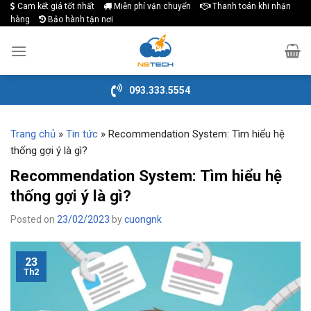
Cam kết giá tốt nhất
Miễn phí vận chuyển
Thanh toán khi nhận
Skip
hàng
Bảo hành tận nơi
to
content
093.333.5554
Trang chủ
»
Tin tức
»
Recommendation System: Tìm hiểu hệ
thống gợi ý là gì?
Recommendation System: Tìm hiểu hệ
thống gợi ý là gì?
Posted on
23/02/2023
by
cuongnk
23
Th2