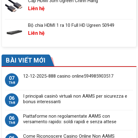
Cáp HDMI 30m Ugreen Chính Hãng
Liên hệ
Bộ chia HDMI 1 ra 10 Full HD Ugreen 50949
Liên hệ
BÀI VIẾT MỚI
12-12-2025-888 casino online594985903517
07
Th8
I principali casinò virtuali non AAMS per sicurezza e
06
bonus interessanti
Th8
Piattaforme non regolamentate AAMS con
06
versamento rapido: soldi rapidi e senza attese
Th8
Come Riconoscere Casino Online Non AAMS