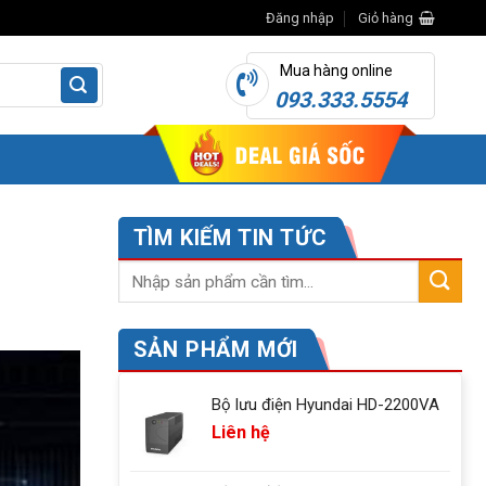
Đăng nhập
Giỏ hàng
Mua hàng online
093.333.5554
TÌM KIẾM TIN TỨC
SẢN PHẨM MỚI
Bộ lưu điện Hyundai HD-2200VA
Liên hệ