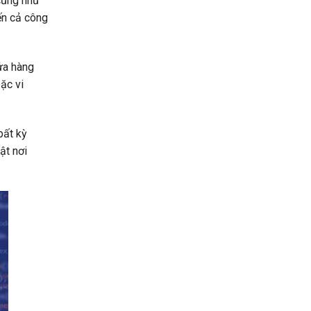
 cũng như
ến cả công
ửa hàng
ặc vi
bất kỳ
ật nơi