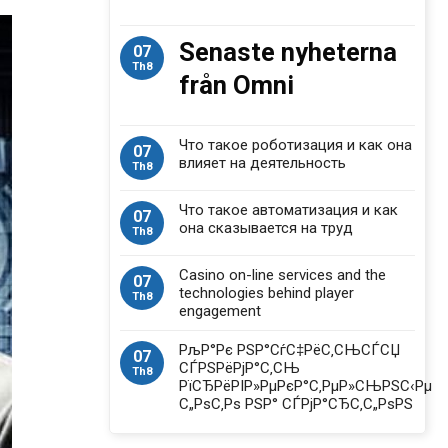
Senaste nyheterna
07
Th8
från Omni
Что такое роботизация и как она
07
влияет на деятельность
Th8
Что такое автоматизация и как
07
она сказывается на труд
Th8
Casino on-line services and the
07
technologies behind player
Th8
engagement
РљР°Рє РЅР°СѓС‡РёС‚СЊСЃСЏ
07
СЃРЅРёРјР°С‚СЊ
Th8
РїСЂРёРІР»РµРєР°С‚РµР»СЊРЅС‹Рµ
С„РѕС‚Рѕ РЅР° СЃРјР°СЂС‚С„РѕРЅ