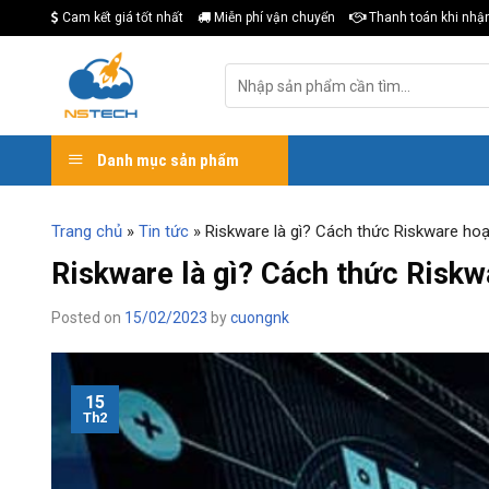
Skip
Cam kết giá tốt nhất
Miễn phí vận chuyển
Thanh toán khi nhậ
to
content
Tìm
kiếm:
Danh mục sản phẩm
Trang chủ
»
Tin tức
»
Riskware là gì? Cách thức Riskware ho
Riskware là gì? Cách thức Riskw
Posted on
15/02/2023
by
cuongnk
15
Th2