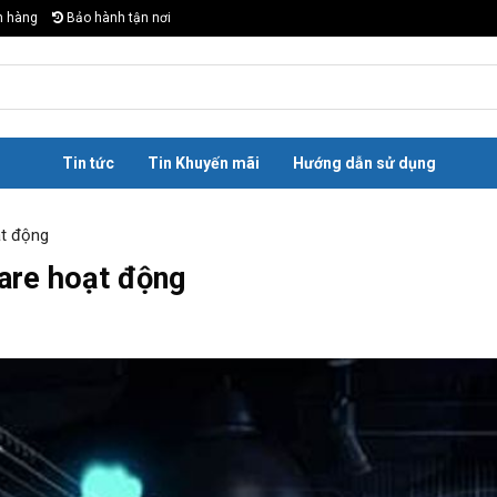
n hàng
Bảo hành tận nơi
Tin tức
Tin Khuyến mãi
Hướng dẫn sử dụng
ạt động
are hoạt động