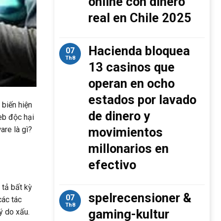
online con dinero
real en Chile 2025
Hacienda bloquea
07
Th8
13 casinos que
operan en ocho
estados por lavado
 biến hiện
de dinero y
web độc hại
movimientos
are là gì?
millonarios en
efectivo
 tả bất kỳ
spelrecensioner &
07
các tác
Th8
gaming-kultur
ý do xấu.