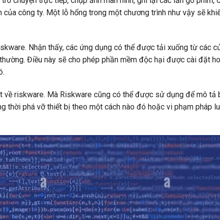
 trò chuyện trực tiếp, chụp ảnh màn hình, ghi lại các lần gõ phím,
h của công ty. Một lỗ hổng trong một chương trình như vậy sẽ khi
riskware. Nhận thấy, các ứng dụng có thể được tải xuống từ các c
 thường. Điều này sẽ cho phép phần mềm độc hại được cài đặt ho
ó.
t về riskware. Mà Riskware cũng có thể được sử dụng để mô tả 
 thời phá vỡ thiết bị theo một cách nào đó hoặc vi phạm pháp lu