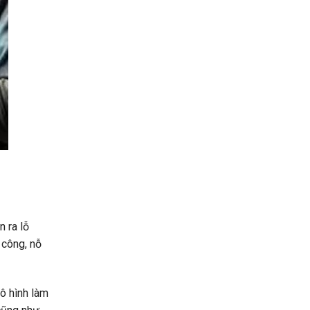
n ra lỗ
 công, nỗ
ô hình làm