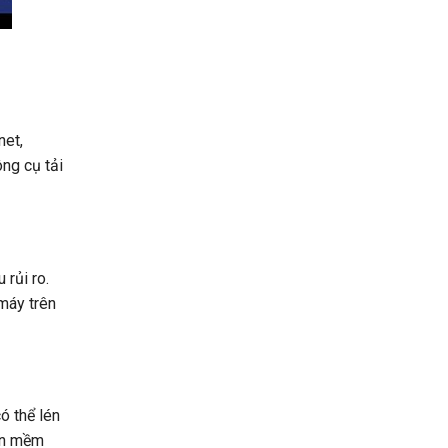
net,
ông cụ tải
 rủi ro.
máy trên
ó thể lén
hần mềm