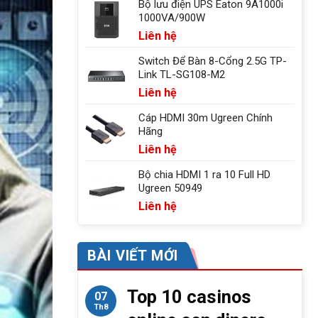
Bộ lưu điện UPS Eaton 9A1000i
1000VA/900W
Liên hệ
Switch Để Bàn 8-Cổng 2.5G TP-
Link TL-SG108-M2
Liên hệ
Cáp HDMI 30m Ugreen Chính
Hãng
Liên hệ
Bộ chia HDMI 1 ra 10 Full HD
Ugreen 50949
Liên hệ
BÀI VIẾT MỚI
Top 10 casinos
07
Th8