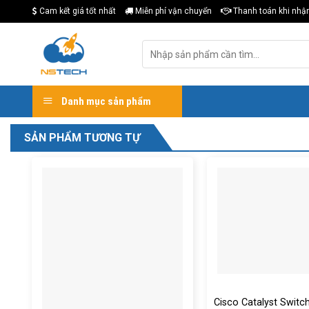
Skip
Cam kết giá tốt nhất
Miễn phí vận chuyển
Thanh toán khi nhậ
to
content
Tìm
kiếm:
Danh mục sản phẩm
SẢN PHẨM TƯƠNG TỰ
Cisco Catalyst Switc