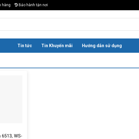
n hàng
Bảo hành tận nơi
Tin tức
Tin Khuyến mãi
Hướng dẫn sử dụng
h 6513, WS-