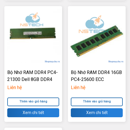
Bộ Nhớ RAM DDR4 PC4-
Bộ Nhớ RAM DDR4 16GB
21300 Dell 8GB DDR4
PC4-25600 ECC
1RX8 2666MHz ECC
3200MHz Unbuffered
Liên hệ
Liên hệ
Unbuffered DIMM
DIMM
Thêm vào giỏ hàng
Thêm vào giỏ hàng
Xem chi tiết
Xem chi tiết