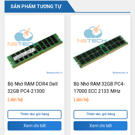
SẢN PHẨM TƯƠNG TỰ
Bộ Nhớ RAM DDR4 Dell
Bộ Nhớ RAM 32GB PC4-
32GB PC4-21300
17000 ECC 2133 MHz
2666MHz ECC
Registered DIMMs
Liên hệ
Liên hệ
Registered DIMMs
Thêm vào giỏ hàng
Thêm vào giỏ hàng
Xem chi tiết
Xem chi tiết