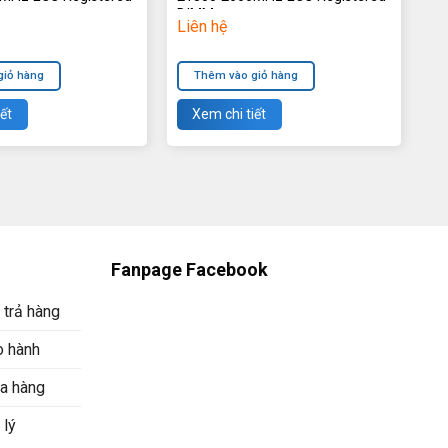
DIMMs
Liên hệ
giỏ hàng
Thêm vào giỏ hàng
ết
Xem chi tiết
Fanpage Facebook
 trả hàng
o hành
a hàng
 lý