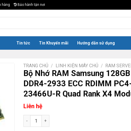
n hàng
Bảo hành tận nơi
Tin tức
Tin Khuyến mãi
Hướng dẫn sử dụng
TRANG CHỦ
/
LINH KIỆN MÁY CHỦ
/
RAM SERVE
Bộ Nhớ RAM Samsung 128GB
DDR4-2933 ECC RDIMM PC4
23466U-R Quad Rank X4 Mod
Liên hệ
Bộ Nhớ RAM Samsung 128GB DDR4-2933 ECC RDIMM 