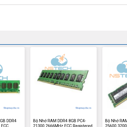
6GB DDR4
Bộ Nhớ RAM DDR4 8GB PC4-
Bộ Nhớ RA
 ECC
21300 2666MHz ECC Registered
25600 3200