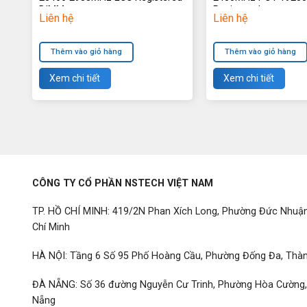
DIMMs
Registered
Liên hệ
Liên hệ
Thêm vào giỏ hàng
Thêm vào giỏ hàng
Xem chi tiết
Xem chi tiết
CÔNG TY CỔ PHẦN NSTECH VIỆT NAM
TP. HỒ CHÍ MINH: 419/2N Phan Xích Long, Phường Đức Nhuậ
Chí Minh
HÀ NỘI: Tầng 6 Số 95 Phố Hoàng Cầu, Phường Đống Đa, Thàn
ĐÀ NẴNG: Số 36 đường Nguyễn Cư Trinh, Phường Hòa Cường
Nẵng