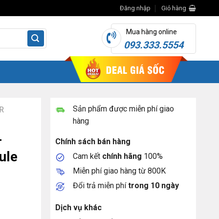
Đăng nhập
Giỏ hàng
Mua hàng online
093.333.5554
Sản phẩm được miễn phí giao
R
hàng
-
Chính sách bán hàng
ule
Cam kết
chính hãng
100%
Miễn phí giao hàng từ 800K
Đổi trả miễn phí
trong 10 ngày
PC4-23466U-R Quad Rank X4 Module số lượng
Dịch vụ khác