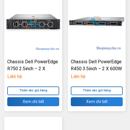
Chassis Dell PowerEdge
Chassis Dell PowerEdge
R750 2.5inch – 2 X
R450 3.5inch – 2 X 600W
1100W Power Supply
Power Supply
Liên hệ
Liên hệ
Thêm vào giỏ hàng
Thêm vào giỏ hàng
Xem chi tiết
Xem chi tiết