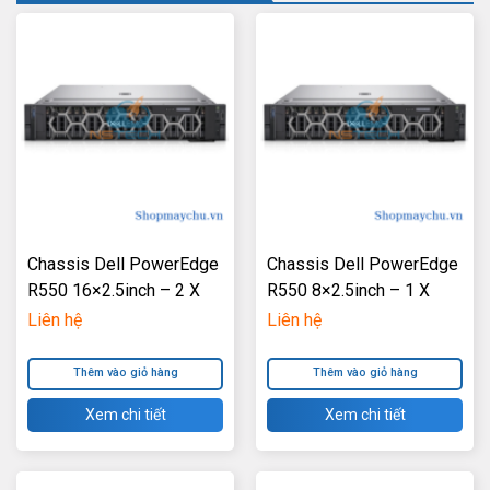
Chassis Dell PowerEdge
Chassis Dell PowerEdge
R550 16×2.5inch – 2 X
R550 8×2.5inch – 1 X
600W Power Supply
600W Power Supply
Liên hệ
Liên hệ
Thêm vào giỏ hàng
Thêm vào giỏ hàng
Xem chi tiết
Xem chi tiết