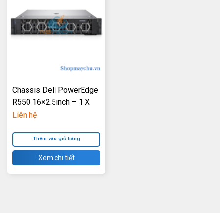
Chassis Dell PowerEdge
R550 16×2.5inch – 1 X
600W Power Supply
Liên hệ
Thêm vào giỏ hàng
Xem chi tiết