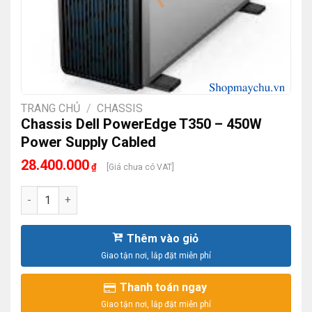
TRANG CHỦ
/
CHASSIS
Chassis Dell PowerEdge T350 – 450W
Power Supply Cabled
28.400.000
₫
[Giá chưa có VAT]
Chassis Dell PowerEdge T350 - 450W Power Supply Cabled 
Thêm vào giỏ
Thanh toán ngay