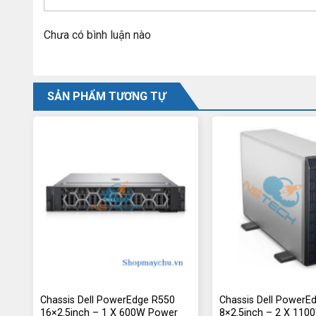
Chưa có bình luận nào
SẢN PHẨM TƯƠNG TỰ
Chassis Dell PowerEdge R550
Chassis Dell PowerE
16×2.5inch – 1 X 600W Power
8×2.5inch – 2 X 11