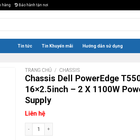
n hàng
Bảo hành tận nơi
Tin tức
Tin Khuyến mãi
Hướng dẫn sử dụng
TRANG CHỦ
/
CHASSIS
Chassis Dell PowerEdge T55
16×2.5inch – 2 X 1100W Pow
Supply
Liên hệ
Chassis Dell PowerEdge T550 16x2.5inch - 2 X 1100