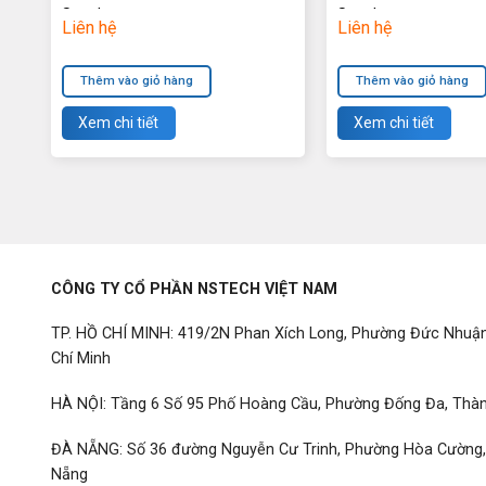
Supply
Supply
Liên hệ
Liên hệ
Thêm vào giỏ hàng
Thêm vào giỏ hàng
Xem chi tiết
Xem chi tiết
CÔNG TY CỔ PHẦN NSTECH VIỆT NAM
TP. HỒ CHÍ MINH: 419/2N Phan Xích Long, Phường Đức Nhuậ
Chí Minh
HÀ NỘI: Tầng 6 Số 95 Phố Hoàng Cầu, Phường Đống Đa, Thàn
ĐÀ NẴNG: Số 36 đường Nguyễn Cư Trinh, Phường Hòa Cường
Nẵng