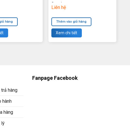
Supply
Liên hệ
giỏ hàng
Thêm vào giỏ hàng
ết
Xem chi tiết
Fanpage Facebook
 trả hàng
o hành
a hàng
 lý