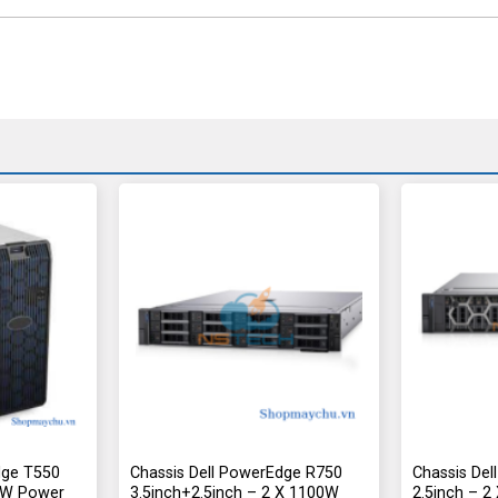
dge T550
Chassis Dell PowerEdge R750
Chassis De
00W Power
3.5inch+2.5inch – 2 X 1100W
2.5inch – 