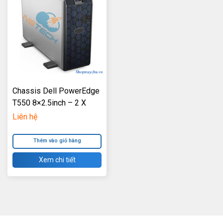
Chassis Dell PowerEdge
T550 8×2.5inch – 2 X
1100W Power Supply
Liên hệ
Thêm vào giỏ hàng
Xem chi tiết