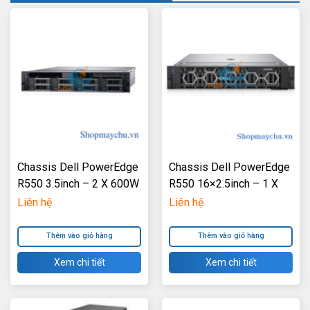
Chassis Dell PowerEdge
Chassis Dell PowerEdge
R550 3.5inch – 2 X 600W
R550 16×2.5inch – 1 X
Power Supply
600W Power Supply
Liên hệ
Liên hệ
Thêm vào giỏ hàng
Thêm vào giỏ hàng
Xem chi tiết
Xem chi tiết