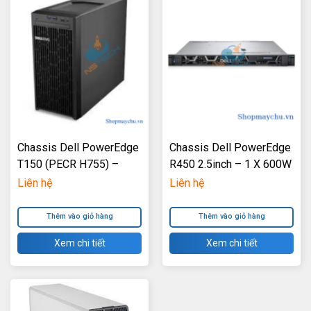
Chassis Dell PowerEdge
Chassis Dell PowerEdge
T150 (PECR H755) –
R450 2.5inch – 1 X 600W
300W Power Supply
Power Supply
Liên hệ
Liên hệ
Thêm vào giỏ hàng
Thêm vào giỏ hàng
Xem chi tiết
Xem chi tiết