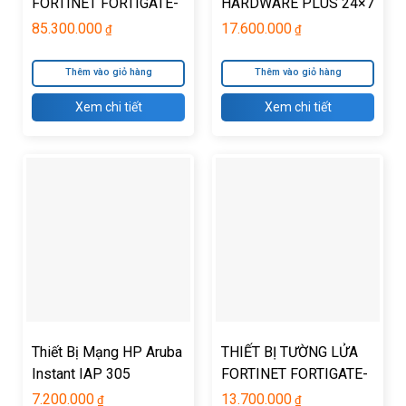
FORTINET FORTIGATE-
HARDWARE PLUS 24×7
200E
FORTICARE BDL
85.300.000
17.600.000
₫
₫
Thêm vào giỏ hàng
Thêm vào giỏ hàng
Xem chi tiết
Xem chi tiết
Thiết Bị Mạng HP Aruba
THIẾT BỊ TƯỜNG LỬA
Instant IAP 305
FORTINET FORTIGATE-
Wireless Access Point
50E
7.200.000
13.700.000
₫
₫