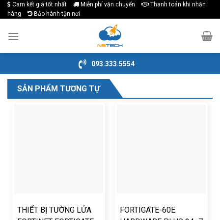
Cam kết giá tốt nhất
Miễn phí vận chuyển
Thanh toán khi nhận
Skip
hàng
Bảo hành tận nơi
to
content
093.333.5554
SẢN PHẨM TƯƠNG TỰ
THIẾT BỊ TƯỜNG LỬA
FORTIGATE-60E