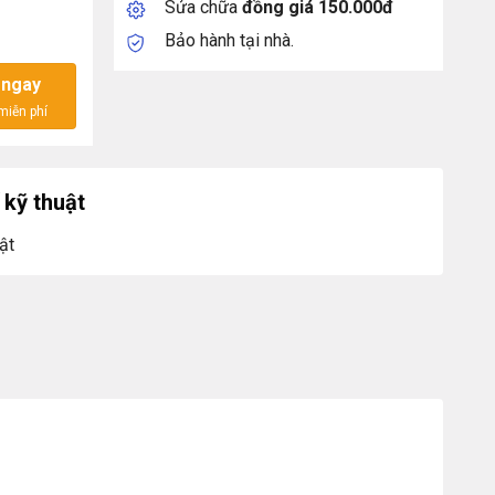
Sửa chữa
đồng giá 150.000đ
 license PAK số lượng
Bảo hành tại nhà.
 ngay
kỹ thuật
ật