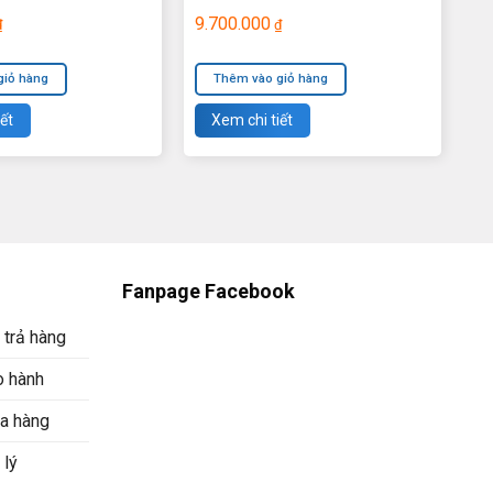
9.700.000
₫
₫
giỏ hàng
Thêm vào giỏ hàng
ết
Xem chi tiết
Fanpage Facebook
 trả hàng
o hành
a hàng
 lý