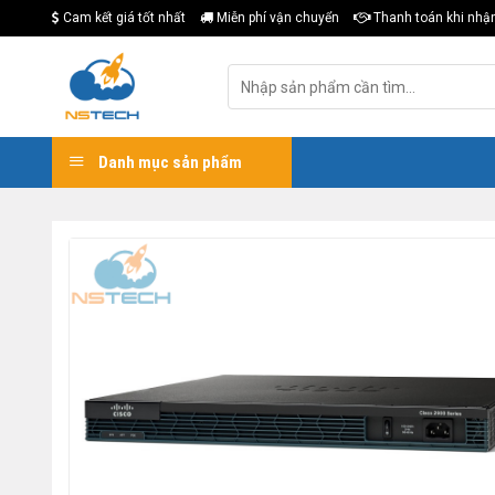
Skip
Cam kết giá tốt nhất
Miễn phí vận chuyển
Thanh toán khi nhậ
to
content
Tìm
kiếm:
Danh mục sản phẩm