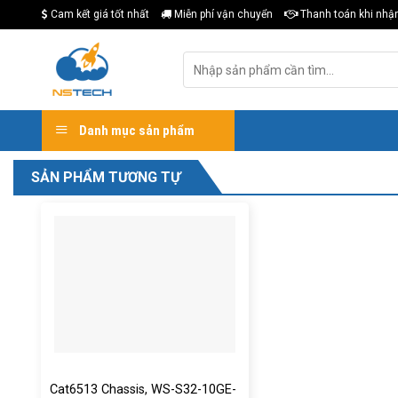
Skip
Cam kết giá tốt nhất
Miễn phí vận chuyển
Thanh toán khi nhậ
to
content
Tìm
kiếm:
Danh mục sản phẩm
SẢN PHẨM TƯƠNG TỰ
Cat6513 Chassis, WS-S32-10GE-