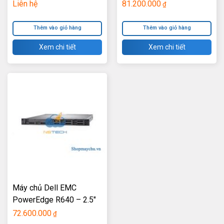
3.5″
2.5 INCH
Liên hệ
81.200.000
₫
Thêm vào giỏ hàng
Thêm vào giỏ hàng
Xem chi tiết
Xem chi tiết
Máy chủ Dell EMC
PowerEdge R640 – 2.5″
72.600.000
₫