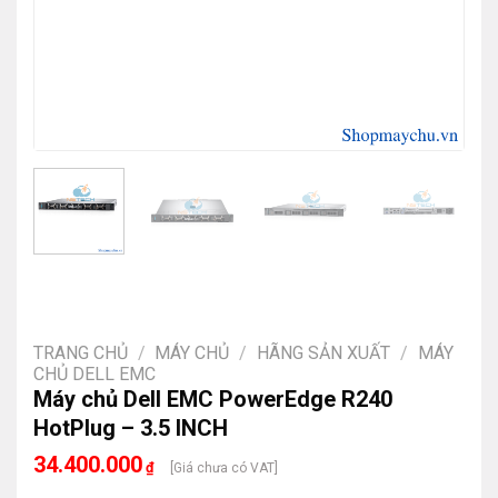
TRANG CHỦ
/
MÁY CHỦ
/
HÃNG SẢN XUẤT
/
MÁY
CHỦ DELL EMC
Máy chủ Dell EMC PowerEdge R240
HotPlug – 3.5 INCH
34.400.000
₫
[Giá chưa có VAT]