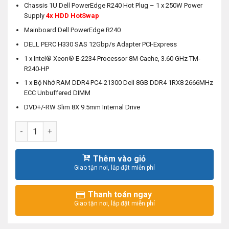
Chassis 1U Dell PowerEdge R240 Hot Plug – 1 x 250W Power
Supply
4x HDD HotSwap
Mainboard Dell PowerEdge R240
DELL PERC H330 SAS 12Gbp/s Adapter PCI-Express
1 x Intel® Xeon® E-2234 Processor 8M Cache, 3.60 GHz TM-
R240-HP
1 x Bộ Nhớ RAM DDR4 PC4-21300 Dell 8GB DDR4 1RX8 2666MHz
ECC Unbuffered DIMM
DVD+/-RW Slim 8X 9.5mm Internal Drive
Máy chủ Dell EMC PowerEdge R240 HotPlug - 3.5 INCH số l
Thêm vào giỏ
Thanh toán ngay