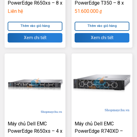
PowerEdge R650xs – 8 x
PowerEdge T350 – 8 x
2.5″
3.5″
Liên hệ
51.600.000
₫
Thêm vào giỏ hàng
Thêm vào giỏ hàng
Xem chi tiết
Xem chi tiết
Máy chủ Dell EMC
Máy chủ Dell EMC
PowerEdge R650xs – 4 x
PowerEdge R740XD –