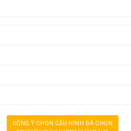
ĐỒNG Ý CHỌN CẤU HÌNH ĐÃ CHỌN