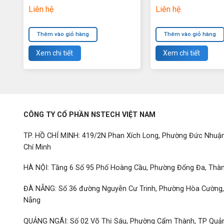
Liên hệ
Liên hệ
Thêm vào giỏ hàng
Thêm vào giỏ hàng
Xem chi tiết
Xem chi tiết
CÔNG TY CỔ PHẦN NSTECH VIỆT NAM
TP. HỒ CHÍ MINH: 419/2N Phan Xích Long, Phường Đức Nhuậ
Chí Minh
HÀ NỘI: Tầng 6 Số 95 Phố Hoàng Cầu, Phường Đống Đa, Thàn
ĐÀ NẴNG: Số 36 đường Nguyễn Cư Trinh, Phường Hòa Cường
Nẵng
QUẢNG NGÃI: Số 02 Võ Thị Sáu, Phường Cẩm Thành, TP Quả