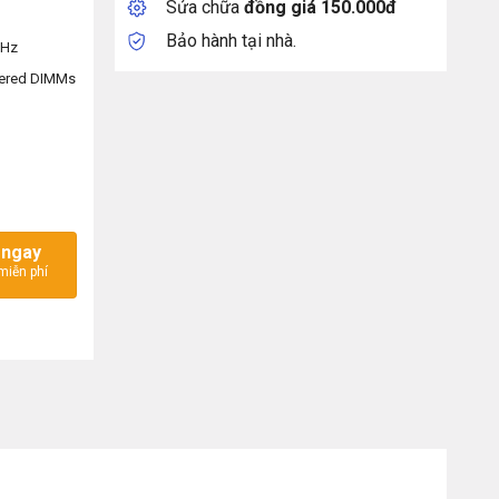
Sửa chữa
đồng giá 150.000đ
Bảo hành tại nhà.
GHz
tered DIMMs
ượng
 ngay