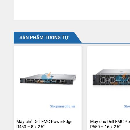
SẢN PHẨM TƯƠNG TỰ
Máy chủ Dell EMC PowerEdge
Máy chủ Dell EMC P
R450 – 8 x 2.5″
R550 – 16 x 2.5″