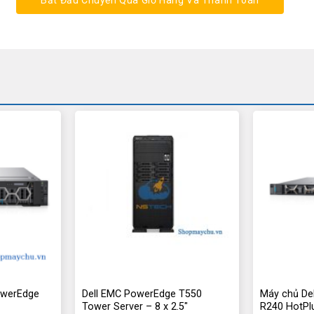
Bắt Đầu Chuyển Qua Giỏ Hàng Và Thanh Toán
owerEdge
Dell EMC PowerEdge T550
Máy chủ De
Tower Server – 8 x 2.5″
R240 HotPl