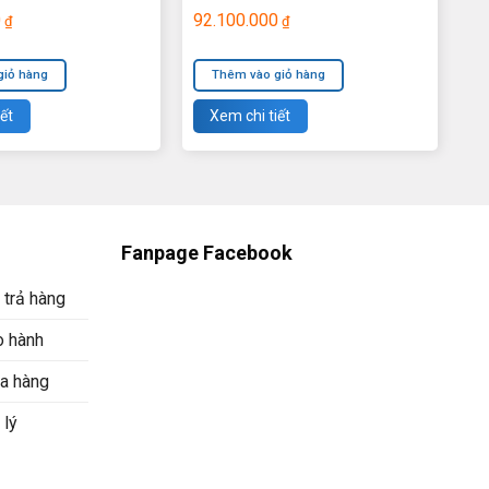
0
92.100.000
₫
₫
giỏ hàng
Thêm vào giỏ hàng
ết
Xem chi tiết
Fanpage Facebook
 trả hàng
o hành
a hàng
 lý