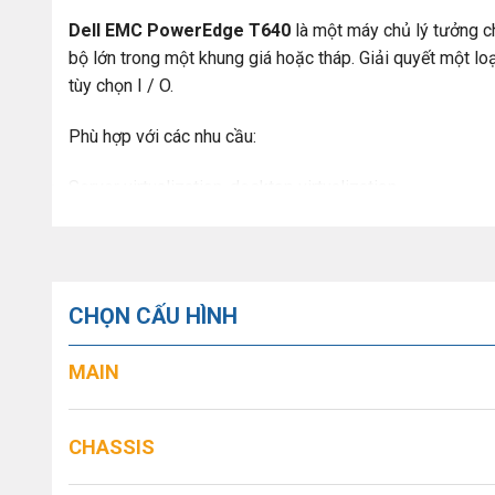
Dell EMC PowerEdge T640
là một máy chủ lý tưởng ch
bộ lớn trong một khung giá hoặc tháp. Giải quyết một loạ
tùy chọn I / O.
Phù hợp với các nhu cầu:
Server virtualization, desktop virtualization
Consolidation
Database, business analytics (BI) and intelligence
Applications and imaging for medical, finance, educati
CHỌN CẤU HÌNH
ERP, CRM, HPC
MAIN
Software-defined technologies
DELL T640 VỚI TÍNH LINH HOẠT
CHASSIS
Đáp ứng nhu cầu kinh doanh phát triển với kiến ​​trúc ki