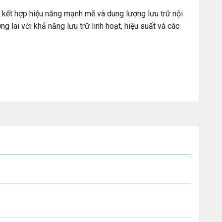
kết hợp hiệu năng mạnh mẽ và dung lượng lưu trữ nội
g lai với khả năng lưu trữ linh hoạt, hiệu suất và các
việc đòi hỏi và kế hoạch tăng trưởng trong tương lai với