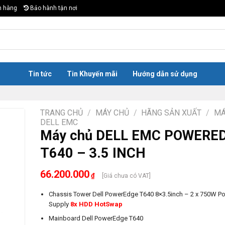
n hàng
Bảo hành tận nơi
Tin tức
Tin Khuyến mãi
Hướng dẫn sử dụng
TRANG CHỦ
/
MÁY CHỦ
/
HÃNG SẢN XUẤT
/
MÁ
DELL EMC
Máy chủ DELL EMC POWERE
T640 – 3.5 INCH
66.200.000
₫
[Giá chưa có VAT]
Chassis Tower Dell PowerEdge T640 8×3.5inch – 2 x 750W P
Supply
8x HDD HotSwap
Mainboard Dell PowerEdge T640