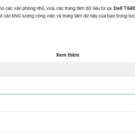
o các văn phòng nhỏ, vừa, các trung tâm dữ liệu từ xa.
Dell T640
t các khối lượng công việc và trung tâm dữ liệu của bạn trong tươn
Xem thêm
on and science
 CAO HƠN
nh doanh có thể mở rộng của
Dell EMC T640
. Đẩy nhanh tốc độ làm 