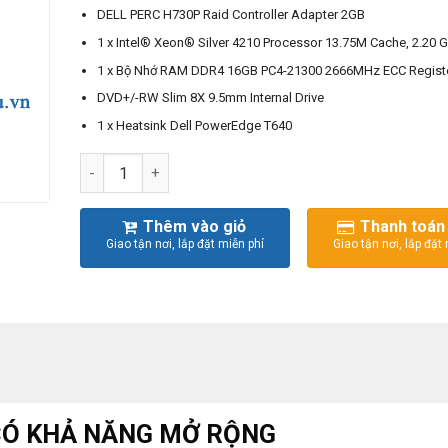
DELL PERC H730P Raid Controller Adapter 2GB
1 x Intel® Xeon® Silver 4210 Processor 13.75M Cache, 2.20 
1 x Bộ Nhớ RAM DDR4 16GB PC4-21300 2666MHz ECC Regis
DVD+/-RW Slim 8X 9.5mm Internal Drive
1 x Heatsink Dell PowerEdge T640
Máy chủ DELL EMC POWEREDGE T640 - 3.5 INCH số l
Thêm vào giỏ
Thanh toán
 CÓ KHẢ NĂNG MỞ RỘNG