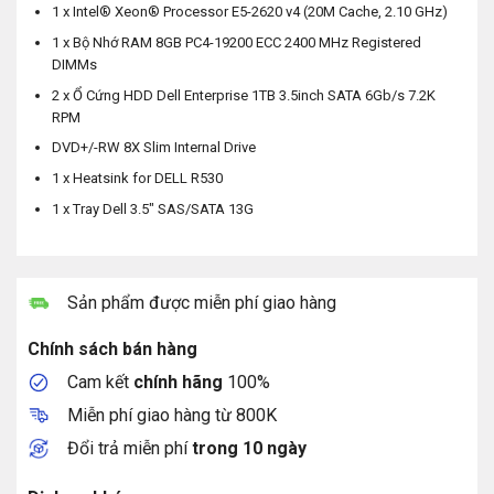
1 x Intel® Xeon® Processor E5-2620 v4 (20M Cache, 2.10 GHz)
1 x Bộ Nhớ RAM 8GB PC4-19200 ECC 2400 MHz Registered
DIMMs
2 x Ổ Cứng HDD Dell Enterprise 1TB 3.5inch SATA 6Gb/s 7.2K
RPM
DVD+/-RW 8X Slim Internal Drive
1 x Heatsink for DELL R530
1 x Tray Dell 3.5″ SAS/SATA 13G
Sản phẩm được miễn phí giao hàng
Chính sách bán hàng
Cam kết
chính hãng
100%
Miễn phí giao hàng từ 800K
Đổi trả miễn phí
trong 10 ngày