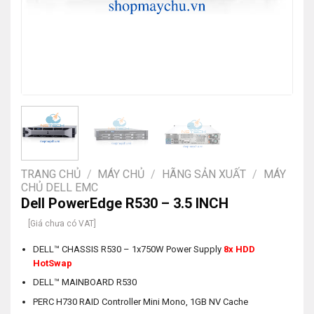
TRANG CHỦ
/
MÁY CHỦ
/
HÃNG SẢN XUẤT
/
MÁY
CHỦ DELL EMC
Dell PowerEdge R530 – 3.5 INCH
[Giá chưa có VAT]
DELL™ CHASSIS R530 – 1x750W Power Supply
8x HDD
HotSwap
DELL™ MAINBOARD R530
PERC H730 RAID Controller Mini Mono, 1GB NV Cache