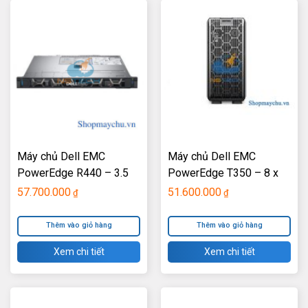
Máy chủ Dell EMC
Máy chủ Dell EMC
PowerEdge R440 – 3.5
PowerEdge T350 – 8 x
INCH
3.5″
57.700.000
51.600.000
₫
₫
Thêm vào giỏ hàng
Thêm vào giỏ hàng
Xem chi tiết
Xem chi tiết