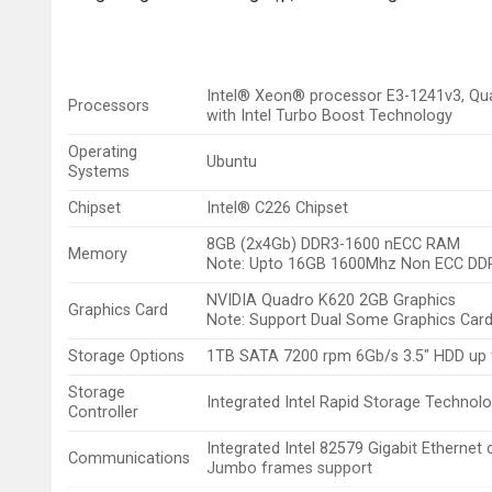
Intel® Xeon® processor E3-1241v3, Qua
Processors
with Intel Turbo Boost Technology
Operating
Ubuntu
Systems
Chipset
Intel® C226 Chipset
8GB (2x4Gb) DDR3-1600 nECC RAM
Memory
Note: Upto 16GB 1600Mhz Non ECC D
N
VIDIA Quadro K620 2GB Graphics
Graphics Card
Note: Support Dual Some Graphics Card 
Storage Options
1TB SATA 7200 rpm 6Gb/s 3.5″ HDD up to
Storage
Integrated Intel Rapid Storage Techno
Controller
Integrated Intel 82579 Gigabit Ethernet
Communications
Jumbo frames support