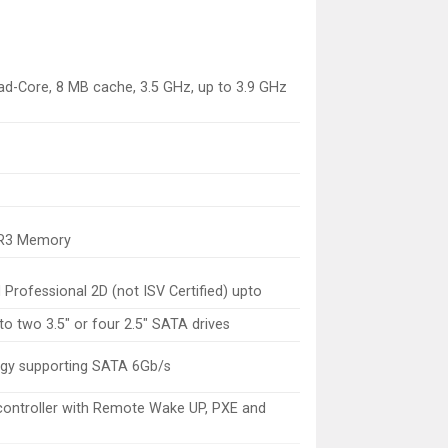
d-Core, 8 MB cache, 3.5 GHz, up to 3.9 GHz
DR3 Memory
Professional 2D (not ISV Certified) upto
 two 3.5″ or four 2.5″ SATA drives
logy supporting SATA 6Gb/s
 controller with Remote Wake UP, PXE and