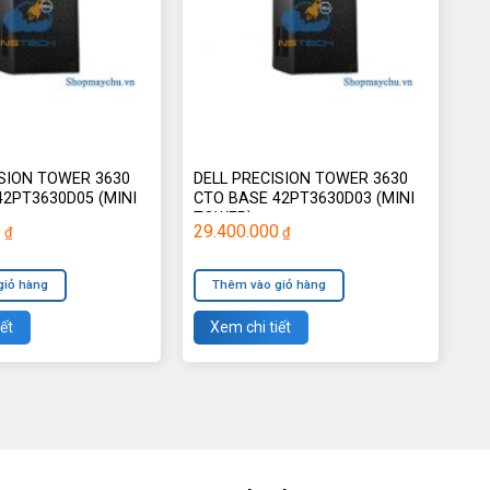
ISION TOWER 3630
DELL PRECISION TOWER 3630
42PT3630D05 (MINI
CTO BASE 42PT3630D03 (MINI
TOWER)
0
29.400.000
₫
₫
giỏ hàng
Thêm vào giỏ hàng
ết
Xem chi tiết