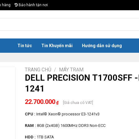
n hàng
Bảo hành tận nơi
Tin tức
Tin Khuyến mãi
Hướng dẫn sử dụng
TRANG CHỦ
/
MÁY TRẠM
DELL PRECISION T1700SFF -
1241
22.700.000
₫
[Giá chưa có VAT]
CPU :
Intel® Xeon® processor E3-1241v3
RAM :
8GB (2x4GB) 1600MHz DDR3 Non-ECC
HDD :
1TB SATA