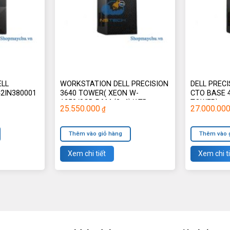
ELL
WORKSTATION DELL PRECISION
DELL PREC
42IN380001
3640 TOWER( XEON W-
CTO BASE 
1250/8GB RAM (2×4)/1TB
TOWER)
25.550.000
27.000.00
₫
HDD/P620) (70228825)
Thêm vào giỏ hàng
Thêm vào 
Xem chi tiết
Xem chi ti