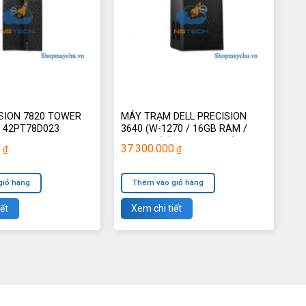
ISION 7820 TOWER
MÁY TRẠM DELL PRECISION
 42PT78D023
3640 (W-1270 / 16GB RAM /
2TB HDD) (42PT3640D11)
0
37.300.000
₫
₫
giỏ hàng
Thêm vào giỏ hàng
ết
Xem chi tiết