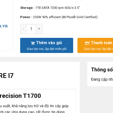
Storage :
1TB SATA 7200 rpm 6Gb/s 3.5″
Power :
255W 90% efficient (80 Plus® Gold Certified)
DELL PRECISTION T1700 MT CORE I7 số lượng
Thêm vào giỏ
Thanh toán
Thông số 
E I7
Đang cập nh
Precision T1700
 suất, khả năng lưu trữ và độ tin cậy giúp
với các ứng dụng cao, rất được tin dùng