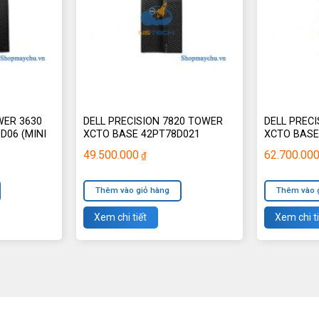
WER 3630
DELL PRECISION 7820 TOWER
DELL PREC
D06 (MINI
XCTO BASE 42PT78D021
XCTO BASE
49.500.000
62.700.00
₫
Thêm vào giỏ hàng
Thêm vào 
Xem chi tiết
Xem chi ti