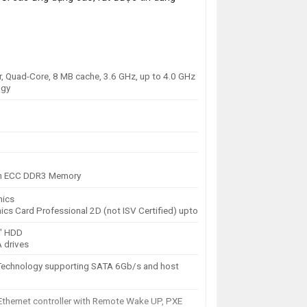
, Quad-Core, 8 MB cache, 3.6 GHz, up to 4.0 GHz
ogy
n ECC DDR3 Memory
hics
cs Card Professional 2D (not ISV Certified) upto
″ HDD
A drives
e Technology supporting SATA 6Gb/s and host
 Ethernet controller with Remote Wake UP, PXE