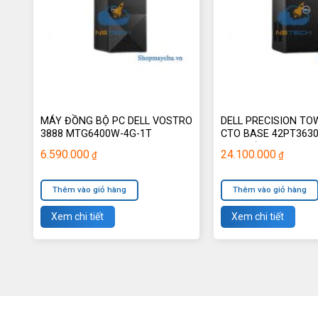
MÁY ĐỒNG BỘ PC DELL VOSTRO
DELL PRECISION TO
3888 MTG6400W-4G-1T
CTO BASE 42PT3630
TOWER)
6.590.000
24.100.000
₫
₫
Thêm vào giỏ hàng
Thêm vào giỏ hàng
Xem chi tiết
Xem chi tiết