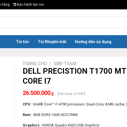
n hàng
Bảo hành tận nơi
Tin tức
Tin Khuyến mãi
Hướng dẫn sử dụng
TRANG CHỦ
/
MÁY TRẠM
DELL PRECISTION T1700 MT
CORE I7
26.500.000
₫
[Giá chưa có VAT]
CPU :
Intel® Core™ i7-4790 processor, Quad-Core, 8 MB cache, 
Ram :
8GB DDR3-1600 nECC RAM
Graphics :
NVIDIA Quadro K620 2GB Graphics