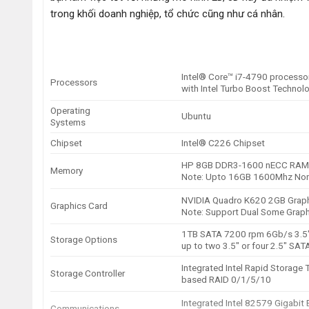
trong khối doanh nghiệp, tổ chức cũng như cá nhân.
Intel® Core™ i7-4790 processor
Processors
with Intel Turbo Boost Technol
Operating
Ubuntu
Systems
Chipset
Intel® C226 Chipset
HP 8GB DDR3-1600 nECC RAM
Memory
Note: Upto 16GB 1600Mhz No
NVIDIA Quadro K620 2GB Grap
Graphics Card
Note: Support Dual Some Graphi
1TB SATA 7200 rpm 6Gb/s 3.5
Storage Options
up to two 3.5″ or four 2.5″ SAT
Integrated Intel Rapid Storag
Storage Controller
based RAID 0/1/5/10
Integrated Intel 82579 Gigabit
Communications