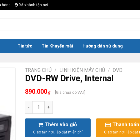
n hàng
Bảo hành tận nơi
Tin tức
Tin Khuyến mãi
Hướng dẫn sử dụng
TRANG CHỦ
/
LINH KIỆN MÁY CHỦ
/
DVD
DVD-RW Drive, Internal
890.000
₫
[Giá chưa có VAT]
DVD-RW Drive, Internal số lượng
Thêm vào giỏ
Thanh toán