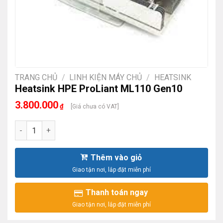
TRANG CHỦ
/
LINH KIỆN MÁY CHỦ
/
HEATSINK
Heatsink HPE ProLiant ML110 Gen10
3.800.000
₫
[Giá chưa có VAT]
Heatsink HPE ProLiant ML110 Gen10 số lượng
Thêm vào giỏ
Thanh toán ngay