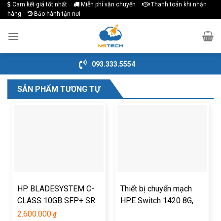
Cam kết giá tốt nhất
Miễn phí vận chuyển
Thanh toán khi nhận
Skip
hàng
Bảo hành tận nơi
to
content
093.333.5554
SẢN PHẨM TƯƠNG TỰ
HP BLADESYSTEM C-
Thiết bị chuyển mạch
CLASS 10GB SFP+ SR
HPE Switch 1420 8G,
TRANSCEIVER
JH329A
2.600.000
₫