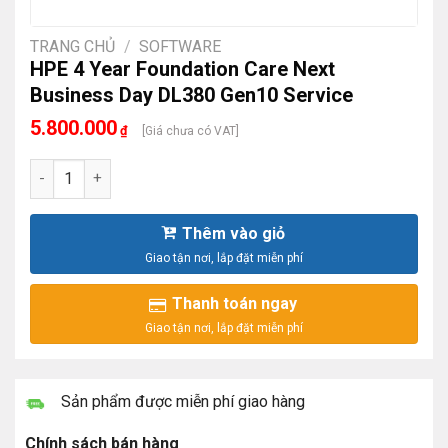
TRANG CHỦ
/
SOFTWARE
HPE 4 Year Foundation Care Next
Business Day DL380 Gen10 Service
5.800.000
₫
[Giá chưa có VAT]
HPE 4 Year Foundation Care Next Business Day DL380 Gen10
Thêm vào giỏ
Thanh toán ngay
Sản phẩm được miễn phí giao hàng
Chính sách bán hàng