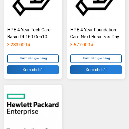
HPE 4 Year Tech Care
HPE 4 Year Foundation
Basic DL160 Gen10
Care Next Business Day
Service
DL360 Gen10 Service
3.283.000
3.677.000
₫
₫
Thêm vào giỏ hàng
Thêm vào giỏ hàng
Xem chi tiết
Xem chi tiết