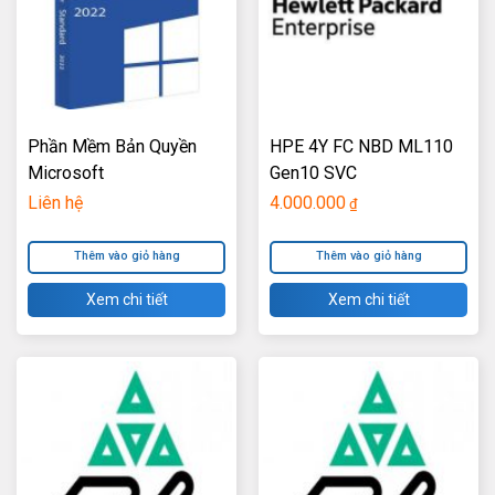
Phần Mềm Bản Quyền
HPE 4Y FC NBD ML110
Microsoft
Gen10 SVC
WinSvrSTDCore
Liên hệ
4.000.000
₫
Windows Server
Standard Core 2022
Thêm vào giỏ hàng
Thêm vào giỏ hàng
SNGL OLP 16Lic NL
Xem chi tiết
Xem chi tiết
CoreLic