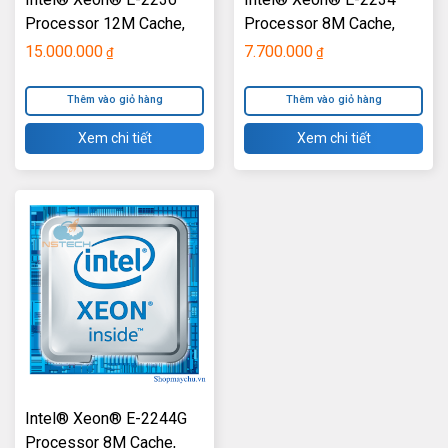
Processor 12M Cache,
Processor 8M Cache,
3.40 GHz TM-R340
3.60 GHz TM-T340
15.000.000
7.700.000
₫
₫
Thêm vào giỏ hàng
Thêm vào giỏ hàng
Xem chi tiết
Xem chi tiết
Intel® Xeon® E-2244G
Processor 8M Cache,