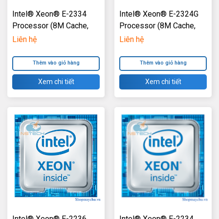
Intel® Xeon® E-2334
Intel® Xeon® E-2324G
Processor (8M Cache,
Processor (8M Cache,
3.40 GHz) TM
3.10 GHz) TM
Liên hệ
Liên hệ
Thêm vào giỏ hàng
Thêm vào giỏ hàng
Xem chi tiết
Xem chi tiết
Intel® Xeon® E-2236
Intel® Xeon® E-2234