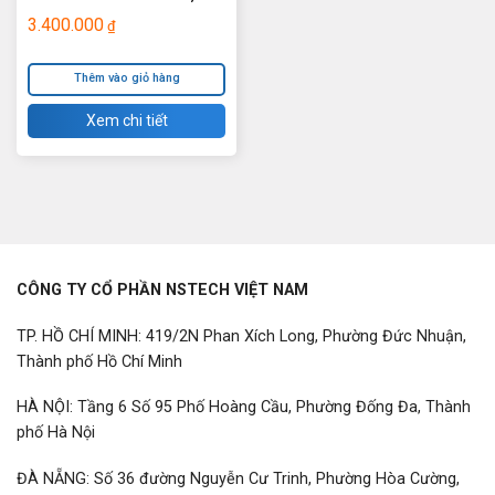
3.80 GHz TM-R240_HP
3.400.000
₫
Thêm vào giỏ hàng
Xem chi tiết
CÔNG TY CỔ PHẦN NSTECH VIỆT NAM
TP. HỒ CHÍ MINH: 419/2N Phan Xích Long, Phường Đức Nhuận,
Thành phố Hồ Chí Minh
HÀ NỘI: Tầng 6 Số 95 Phố Hoàng Cầu, Phường Đống Đa, Thành
phố Hà Nội
ĐÀ NẴNG: Số 36 đường Nguyễn Cư Trinh, Phường Hòa Cường,