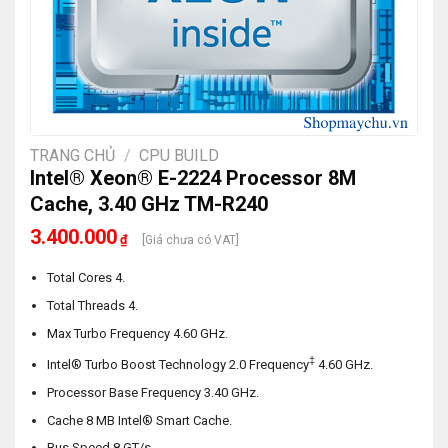
TRANG CHỦ
/
CPU BUILD
Intel® Xeon® E-2224 Processor 8M
Cache, 3.40 GHz TM-R240
3.400.000
₫
[Giá chưa có VAT]
Total Cores 4.
Total Threads 4.
Max Turbo Frequency 4.60 GHz.
‡
Intel® Turbo Boost Technology 2.0 Frequency
4.60 GHz.
Processor Base Frequency 3.40 GHz.
Cache 8 MB Intel® Smart Cache.
Bus Speed 8 GT/s.