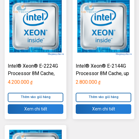
Intel® Xeon® E-2224G
Intel® Xeon® E-2144G
Processor 8M Cache,
Processor 8M Cache, up
3.50 GHz TM-T40
to 4.50 GHz TM-R240-
4.200.000
2.800.000
₫
₫
HP
Thêm vào giỏ hàng
Thêm vào giỏ hàng
Xem chi tiết
Xem chi tiết