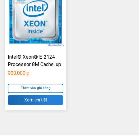
Intel® Xeon® E-2124
Processor 8M Cache, up
to 4.30 GHz TM-R240-
900.000
₫
HP
Thêm vào giỏ hàng
Xem chi tiết