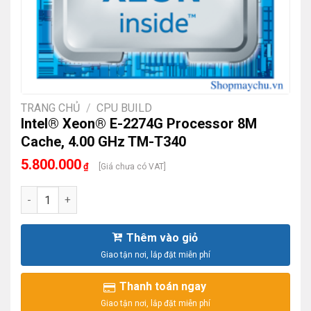
TRANG CHỦ
/
CPU BUILD
Intel® Xeon® E-2274G Processor 8M
Cache, 4.00 GHz TM-T340
5.800.000
₫
[Giá chưa có VAT]
Intel® Xeon® E-2274G Processor 8M Cache, 4.00 GHz TM-T
Thêm vào giỏ
Thanh toán ngay