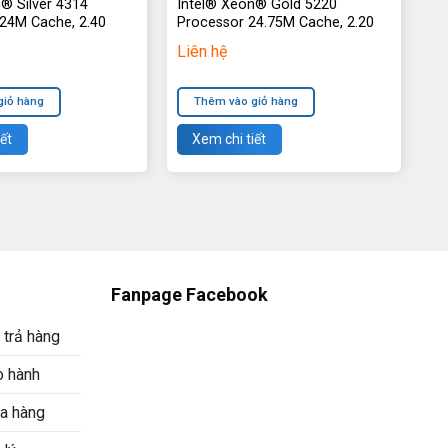
® Silver 4314
Intel® Xeon® Gold 5220
(24M Cache, 2.40
Processor 24.75M Cache, 2.20
GHz
Liên hệ
giỏ hàng
Thêm vào giỏ hàng
ết
Xem chi tiết
Fanpage Facebook
 trả hàng
o hành
a hàng