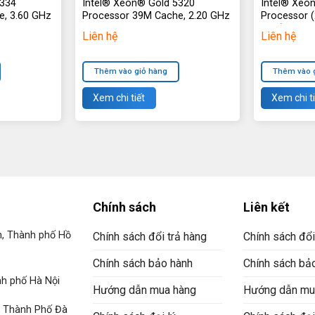
6334
Intel® Xeon® Gold 5320
Intel® Xeon
e, 3.60 GHz
Processor 39M Cache, 2.20 GHz
Processor 
GHz)
Liên hệ
Liên hệ
Thêm vào giỏ hàng
Thêm vào 
Xem chi tiết
Xem chi ti
Chính sách
Liên kết
n, Thành phố Hồ
Chính sách đổi trả hàng
Chính sách đổi
Chính sách bảo hành
Chính sách bả
h phố Hà Nội
Hướng dẫn mua hàng
Hướng dẫn mu
, Thành Phố Đà