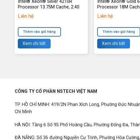
Intel® Xeon® Silver 4210R
Intel® Xeon® Gold 
Processor 13.75M Cache, 2.40
Processor 18M Cach
GHz
Liên hệ
Liên hệ
Thêm vào giỏ hàng
Thêm vào giỏ hàng
Xem chi tiết
Xem chi tiết
CÔNG TY CỔ PHẦN NSTECH VIỆT NAM
TP. HỒ CHÍ MINH: 419/2N Phan Xích Long, Phường Đức Nhuậ
Chí Minh
HÀ NỘI: Tầng 6 Số 95 Phố Hoàng Cầu, Phường Đống Đa, Thàn
ĐÀ NẴNG: Số 36 đường Nguyễn Cư Trinh, Phường Hòa Cường