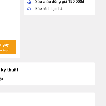
Sửa chữa
đồng giá 150.000đ
Bảo hành tại nhà.
GHz số lượng
 ngay
kỹ thuật
ật