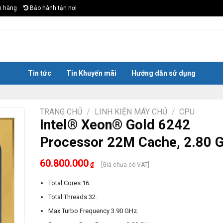
n hàng
Bảo hành tận nơi
Tin tức
Tin Khuyến mãi
Hướng dẫn sử dụng
TRANG CHỦ
/
LINH KIỆN MÁY CHỦ
/
CPU
Intel® Xeon® Gold 6242
Processor 22M Cache, 2.80 
60.800.000
₫
[Giá chưa có VAT]
Total Cores 16.
Total Threads 32.
Max Turbo Frequency 3.90 GHz.