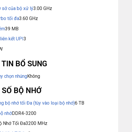
 sở của bộ xử lý
3.00 GHz
rbo tối đa
3.60 GHz
ệm
39 MB
liên kết UPI
3
 W
TIN BỔ SUNG
ùy chọn nhúng
Không
 SỐ BỘ NHỚ
g bộ nhớ tối Đa (tùy vào loại bộ nhớ)
6 TB
bộ nhớ
DDR4-3200
ộ Nhớ Tối Đa
3200 MHz