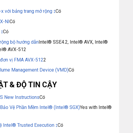
-x với bảng trang mở rộng
Có
‡
SX-NI
Có
4
Có
‡
rộng bộ hướng dẫn
Intel® SSE4.2, Intel® AVX, Intel®
tel® AVX-512
 đơn vị FMA AVX-512
2
olume Management Device (VMD)
Có
T & ĐỘ TIN CẬY
ES New Instructions
Có
Bảo Vệ Phần Mềm Intel® (Intel® SGX)
Yes with Intel®
ệ Intel® Trusted Execution
Có
‡