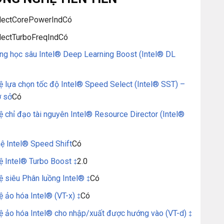
lectCorePowerInd
Có
ectTurboFreqInd
Có
ng học sâu Intel® Deep Learning Boost (Intel® DL
 lựa chọn tốc độ Intel® Speed Select (Intel® SST) –
ơ sở
Có
 chỉ đạo tài nguyên Intel® Resource Director (Intel®
ệ Intel® Speed Shift
Có
ệ Intel® Turbo Boost
2.0
‡
ệ siêu Phân luồng Intel®
Có
‡
 ảo hóa Intel® (VT-x)
Có
‡
ệ ảo hóa Intel® cho nhập/xuất được hướng vào (VT-d)
‡