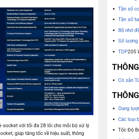
Tần số cơ
Tần số tu
Bộ nhớ đ
Số lượng 
TDP
205
THÔNG 
Có sẵn T
THÔNG
Dung lượn
Các loại 
socket với tối đa 28 lõi cho mỗi bộ xử lý
Tốc Độ B
socket, giúp tăng tốc về hiệu suất, thông