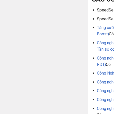
D NAND:
Cung cấp sự kết hợp hàng đầu của
SpeedSe
 bền cực cao để vượt qua các tắc nghẽn truy
SpeedSel
ềm lưu trữ trên không thấp của Intel và TLC
 P5600 hoàn toàn mới được thiết kế để hỗ
Tăng cườ
load phân tích trong trung tâm dữ liệu.
Boost)
Có
Công nghệ
Tần số c
Công nghệ
RDT)
Có
Công Ngh
Công ngh
Công ngh
Công nghệ
Công ngh