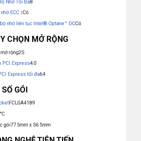
Bộ Nhớ Tối Đa
8
ộ nhớ ECC
Có
‡
 bộ nhớ liên tục Intel® Optane™ DC
Có
ÙY CHỌN MỞ RỘNG
 mở rộng
2S
n PCI Express
4.0
PCI Express tối đa
64
 SỐ GÓI
cket
FCLGA4189
°C
c gói
77.5mm x 56.5mm
NG NGHỆ TIÊN TIẾN