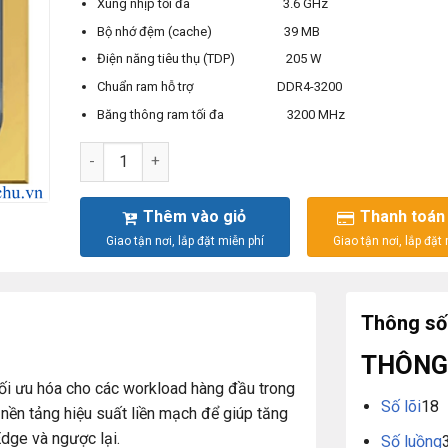
Xung nhịp tối đa 3.6 GHz
Bộ nhớ đệm (cache) 39 MB
Điện năng tiêu thụ (TDP) 205 W
Chuẩn ram hỗ trợ DDR4-3200
Băng thông ram tối đa 3200 MHz
Intel® Xeon® Gold 6354 Processor 39M Cache, 3.00 
Thêm vào giỏ
Thanh toán
Thông số 
THÔNG 
 tối ưu hóa cho các workload hàng đầu trong
Số lõi
18
 nền tảng hiệu suất liền mạch để giúp tăng
Edge và ngược lại.
Số luồng