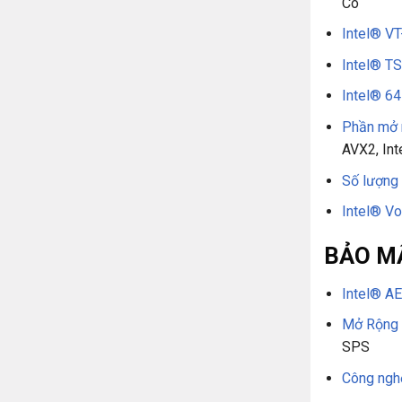
Có
Intel® VT
Intel® T
Intel® 6
Phần mở 
AVX2, In
Số lượng
Intel® V
BẢO MẬ
Intel® A
Mở Rộng 
SPS
Công ngh