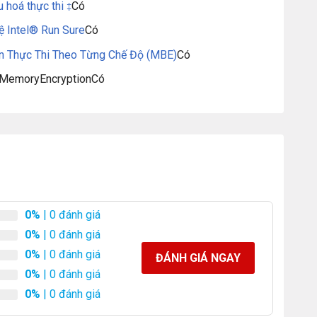
ệu hoá thực thi
Có
‡
ệ Intel® Run Sure
Có
ển Thực Thi Theo Từng Chế Độ (MBE)
Có
alMemoryEncryption
Có
0%
| 0 đánh giá
0%
| 0 đánh giá
0%
| 0 đánh giá
ĐÁNH GIÁ NGAY
0%
| 0 đánh giá
0%
| 0 đánh giá