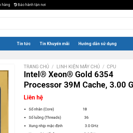
n hàng
Bảo hành tận nơi
Tin tức
Tin Khuyến mãi
Hướng dẫn sử dụng
TRANG CHỦ
/
LINH KIỆN MÁY CHỦ
/
CPU
Intel® Xeon® Gold 6354
Processor 39M Cache, 3.00 
Liên hệ
Số nhân (Core) 18
Số luồng (Threads) 36
Xung nhịp mặc định 3.0 GHz