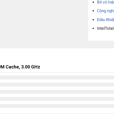
Bit vô hi
Công ngh
Điều Khi
IntelTot
9M Cache, 3.00 GHz