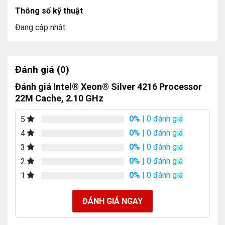
Khả năng mở rộng
2S
Thông số kỹ thuật
Đang cập nhật
Phiên bản PCI Express
3.0
Số cổng PCI Express tối đa
48
THÔNG SỐ GÓI
Đánh giá (0)
Đánh giá Intel® Xeon® Silver 4216 Processor
Hỗ trợ socket
FCLGA3647
22M Cache, 2.10 GHz
TCASE
79°C
0%
| 0 đánh giá
5
Kích thước gói
76.0mm x 56.5mm
0%
| 0 đánh giá
4
0%
| 0 đánh giá
3
CÁC CÔNG NGHỆ TIÊN TIẾN
0%
| 0 đánh giá
2
Tăng cường học sâu Intel® Deep Learning Boost
0%
| 0 đánh giá
1
(Intel® DL Boost)
Có
ĐÁNH GIÁ NGAY
Công nghệ lựa chọn tốc độ Intel® Speed Select
(Intel® SST) – Cấu hình hiệu năng
Không