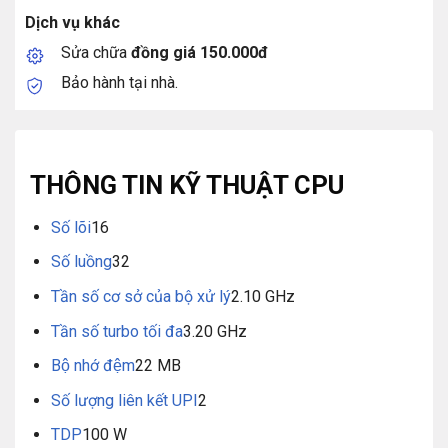
Dịch vụ khác
Sửa chữa
đồng giá 150.000đ
Bảo hành tại nhà.
THÔNG TIN KỸ THUẬT CPU
Số lõi
16
Số luồng
32
Tần số cơ sở của bộ xử lý
2.10 GHz
Tần số turbo tối đa
3.20 GHz
Bộ nhớ đệm
22 MB
Số lượng liên kết UPI
2
TDP
100 W