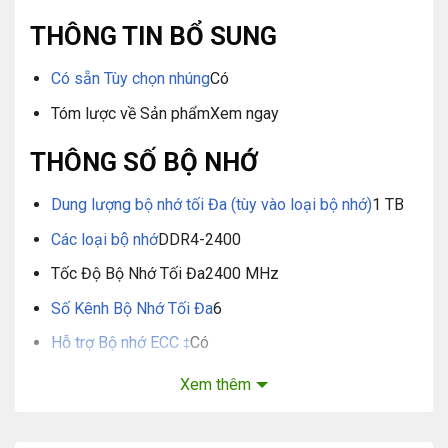
THÔNG TIN BỔ SUNG
Có sẵn Tùy chọn nhúng
Có
Tóm lược về Sản phẩm
Xem ngay
THÔNG SỐ BỘ NHỚ
Dung lượng bộ nhớ tối Đa (tùy vào loại bộ nhớ)
1 TB
Các loại bộ nhớ
DDR4-2400
Tốc Độ Bộ Nhớ Tối Đa
2400 MHz
Số Kênh Bộ Nhớ Tối Đa
6
Hỗ trợ Bộ nhớ ECC
Có
‡
Có hỗ trợ bộ nhớ liên tục Intel® Optane™ DC
Không
Xem thêm
CÁC TÙY CHỌN MỞ RỘNG