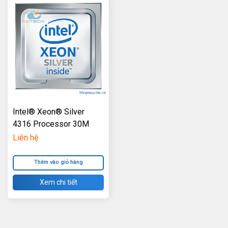
Intel® Xeon® Silver
4316 Processor 30M
Cache, 2.30 GHz
Liên hệ
Thêm vào giỏ hàng
Xem chi tiết