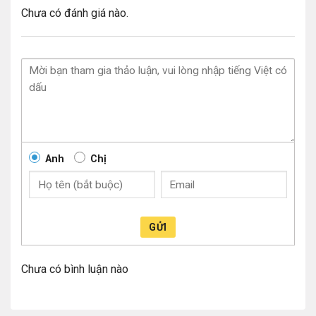
Công nghệ lựa chọn tốc độ Intel® Speed Select
Chưa có đánh giá nào.
(Intel® SST) – Tần số cơ sở
Không
Công nghệ chỉ đạo tài nguyên Intel® Resource
Director (Intel® RDT)
Có
Công Nghệ Intel® Speed Shift
Có
Công Nghệ Intel® Turbo Boost Max 3.0
Không
‡
Công nghệ Intel® Turbo Boost
2.0
‡
Anh
Chị
Điều kiện hợp lệ nền tảng Intel® vPro™
Có
‡
Công nghệ siêu Phân luồng Intel®
Có
‡
Công nghệ ảo hóa Intel® (VT-x)
Có
‡
GỬI
Công nghệ ảo hóa Intel® cho nhập/xuất được hướng
vào (VT-d)
Có
‡
Chưa có bình luận nào
Intel® VT-x với bảng trang mở rộng
Có
‡
Intel® TSX-NI
Có