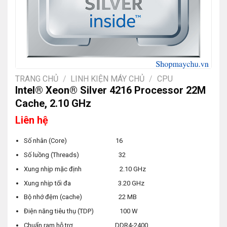
TRANG CHỦ
/
LINH KIỆN MÁY CHỦ
/
CPU
Intel® Xeon® Silver 4216 Processor 22M
Cache, 2.10 GHz
Liên hệ
Số nhân (Core) 16
Số luồng (Threads) 32
Xung nhịp mặc định 2.10 GHz
Xung nhịp tối đa 3.20 GHz
Bộ nhớ đệm (cache) 22 MB
Điện năng tiêu thụ (TDP) 100 W
Chuẩn ram hỗ trợ DDR4-2400