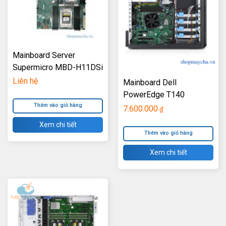
Mainboard Server
Supermicro MBD-H11DSi
Dual AMD EPYC™
Liên hệ
Mainboard Dell
7001/7002* Series
PowerEdge T140
Processors
Thêm vào giỏ hàng
7.600.000
₫
Xem chi tiết
Thêm vào giỏ hàng
Xem chi tiết