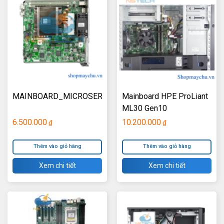
MAINBOARD_MICROSERVER_GEN10_PLUS
Mainboard HPE ProLiant
ML30 Gen10
6.500.000
10.200.000
₫
₫
Thêm vào giỏ hàng
Thêm vào giỏ hàng
Xem chi tiết
Xem chi tiết