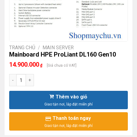
TRANG CHỦ
/
MAIN SERVER
Mainboard HPE ProLiant DL160 Gen10
14.900.000
₫
[Giá chưa có VAT]
Mainboard HPE ProLiant DL160 Gen10 số lượng
Thêm vào giỏ
Thanh toán ngay