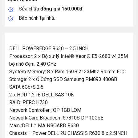
Sửa chữa
đồng giá 150.000đ
Bảo hành tại nhà.
DELL POWEREDGE R630 – 2.5 INCH
Processor: 2 x Bộ xử lý Intel® Xeon® E5-2680 v4 35M
bộ nhớ đệm, 2,40 GHz
System Memory: 8 x Ram 16GB 2133Mhz Rdimm ECC
Storage: 2 x Ổ Cứng SSD Samsung PM893 480GB
SATA 6Gb/S 2.5
2 x HDD 1.2TB DELL SAS 10K
RAID: PERC H730
Network Controller : QP 1GB LOM
Network Card Broadcom 57810S DP 10GbE
Main :DELL™ MAINBOARD R630
Chassis – Power:DELL 2U CHASSIS R630 8 x 2.5INCH