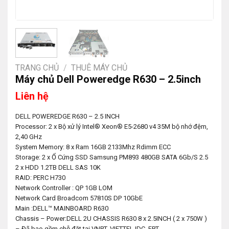
TRANG CHỦ
/
THUÊ MÁY CHỦ
Máy chủ Dell Poweredge R630 – 2.5inch
Liên hệ
DELL POWEREDGE R630 – 2.5 INCH
Processor: 2 x Bộ xử lý Intel® Xeon® E5-2680 v4 35M bộ nhớ đệm,
2,40 GHz
System Memory: 8 x Ram 16GB 2133Mhz Rdimm ECC
Storage: 2 x Ổ Cứng SSD Samsung PM893 480GB SATA 6Gb/S 2.5
2 x HDD 1.2TB DELL SAS 10K
RAID: PERC H730
Network Controller : QP 1GB LOM
Network Card Broadcom 57810S DP 10GbE
Main :DELL™ MAINBOARD R630
Chassis – Power:DELL 2U CHASSIS R630 8 x 2.5INCH ( 2 x 750W )
– Đã bao gồm chỗ đặt tại VNPT, VIETTEL IDC, FPT