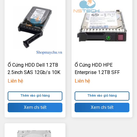
Ổ Cứng HDD Dell 1.2TB
Ổ Cứng HDD HPE
2.5inch SAS 12Gb/s 10K
Enterprise 1.2TB SFF
RPM
2.5inch SAS 12Gb/s 10K
Liên hệ
Liên hệ
RPM
Thêm vào giỏ hàng
Thêm vào giỏ hàng
Xem chi tiết
Xem chi tiết