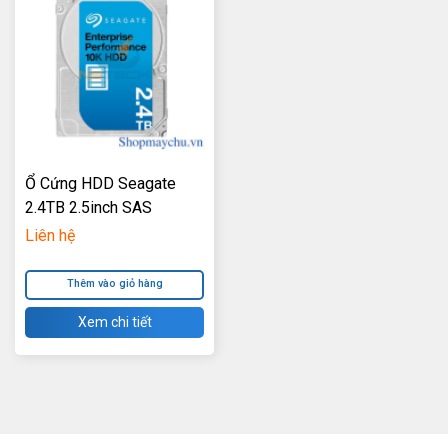
Ổ Cứng HDD Seagate
2.4TB 2.5inch SAS
12Gb/s 10K RPM 256MB
Liên hệ
Cache
Thêm vào giỏ hàng
Xem chi tiết