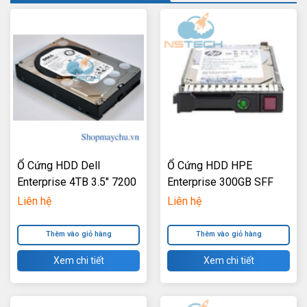
Ổ Cứng HDD Dell
Ổ Cứng HDD HPE
Enterprise 4TB 3.5″ 7200
Enterprise 300GB SFF
RPM SAS 12Gb/S
2.5″ SAS 12Gb/s 10K
Liên hệ
Liên hệ
RPM SC
Thêm vào giỏ hàng
Thêm vào giỏ hàng
Xem chi tiết
Xem chi tiết