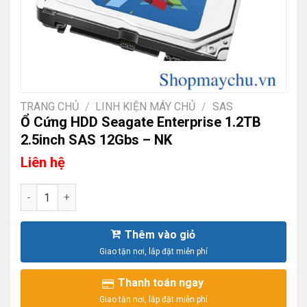
TRANG CHỦ
/
LINH KIỆN MÁY CHỦ
/
SAS
Ổ Cứng HDD Seagate Enterprise 1.2TB
2.5inch SAS 12Gbs – NK
Liên hệ
Ổ Cứng HDD Seagate Enterprise 1.2TB 2.5inch SAS 12Gbs - 
Thêm vào giỏ
Thanh toán ngay