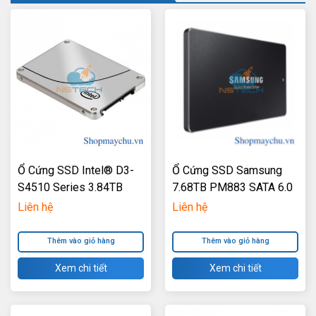
Ổ Cứng SSD Intel® D3-
Ổ Cứng SSD Samsung
S4510 Series 3.84TB
7.68TB PM883 SATA 6.0
2.5inch SATA 6Gb/S 3D2
Gbps 2.5inch
Liên hệ
Liên hệ
TLC
Thêm vào giỏ hàng
Thêm vào giỏ hàng
Xem chi tiết
Xem chi tiết