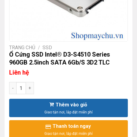
TRANG CHỦ
/
SSD
Ổ Cứng SSD Intel® D3-S4510 Series
960GB 2.5inch SATA 6Gb/S 3D2 TLC
Liên hệ
Ổ Cứng SSD Intel® D3-S4510 Series 960GB 2.5inch SATA 6Gb
Thêm vào giỏ
Thanh toán ngay