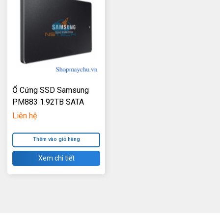
Ổ Cứng SSD Samsung
PM883 1.92TB SATA
6Gb/S V4 TLC VNAND
Liên hệ
2.5inch
Thêm vào giỏ hàng
Xem chi tiết