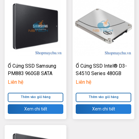
Ổ Cứng SSD Samsung
Ổ Cứng SSD Intel® D3-
PM883 960GB SATA
S4510 Series 480GB
6Gb/S V4 TLC VNAND
2.5inch SATA 6Gb/S 3D2
Liên hệ
Liên hệ
2.5inch
TLC
Thêm vào giỏ hàng
Thêm vào giỏ hàng
Xem chi tiết
Xem chi tiết