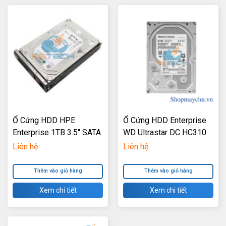
Ổ Cứng HDD HPE
Ổ Cứng HDD Enterprise
Enterprise 1TB 3.5″ SATA
WD Ultrastar DC HC310
6Gb/s 7200RPM (NO
6TB 3.5inch 256MB
Liên hệ
Liên hệ
TRAY)
Cache 7.2K RPM SATA
6Gb/s
Thêm vào giỏ hàng
Thêm vào giỏ hàng
Xem chi tiết
Xem chi tiết