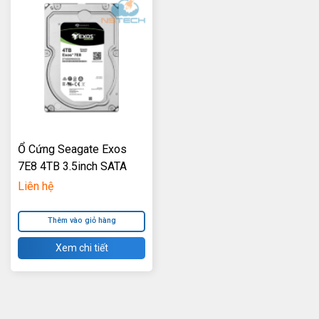
Ổ Cứng Seagate Exos
7E8 4TB 3.5inch SATA
6Gb/S 7.2K RPM Cache
Liên hệ
256MB – NK
Thêm vào giỏ hàng
Xem chi tiết