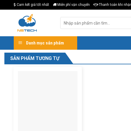
Skip
Cam kết giá tốt nhất
Miễn phí vận chuyển
Thanh toán khi nhậ
to
content
Tìm
kiếm:
Danh mục sản phẩm
SẢN PHẨM TƯƠNG TỰ