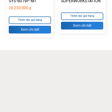
SYS-6019P-MT
SUPERWORKSTATION
(BAREBONE : VỎ +
7047A-73
26.230.000
₫
NGUỒN + MAIN + PHỤ
Thêm vào giỏ hàng
KIỆN)
Thêm vào giỏ hàng
Xem chi tiết
Xem chi tiết