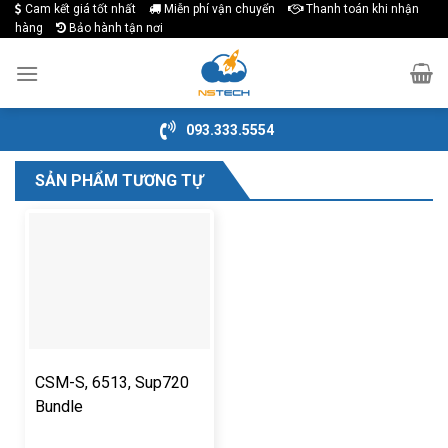
Cam kết giá tốt nhất
Miễn phí vận chuyển
Thanh toán khi nhận
Skip
hàng
Bảo hành tận nơi
to
content
093.333.5554
SẢN PHẨM TƯƠNG TỰ
CSM-S, 6513, Sup720
Bundle