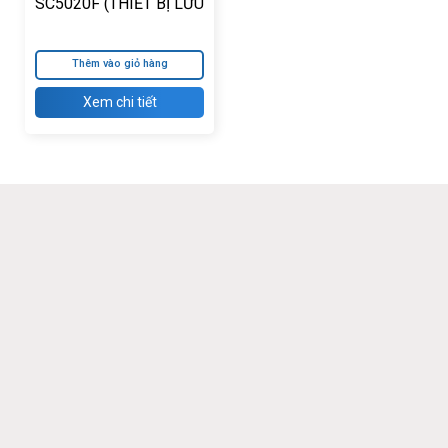
SC5020F (THIẾT BỊ LƯU
TRỮ DELL EMC
SC5020)
Thêm vào giỏ hàng
Xem chi tiết