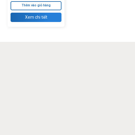
RV130W (RV130W-E-
Thêm vào giỏ hàng
G5-K9)
Xem chi tiết