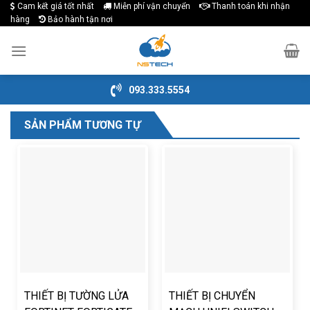
Cam kết giá tốt nhất
Miễn phí vận chuyển
Thanh toán khi nhận
Skip
hàng
Bảo hành tận nơi
to
content
093.333.5554
SẢN PHẨM TƯƠNG TỰ
THIẾT BỊ TƯỜNG LỬA
THIẾT BỊ CHUYỂN