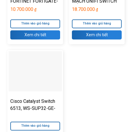
FORTINET FORTIGATE-
MẠCH UNIFI SWITCH
30E
US-48-500W
10.700.000
18.700.000
₫
₫
Thêm vào giỏ hàng
Thêm vào giỏ hàng
Xem chi tiết
Xem chi tiết
Cisco Catalyst Switch
6513, WS-SUP32-GE-
3B, Fan Tray (Req. P/S)
Thêm vào giỏ hàng