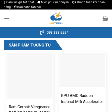
Cam kết giá tốt nhất
Miễn phí vận chuyển
Thanh toán khi nhận
Skip
hàng
Bảo hành tận nơi
to
content
093.333.5554
SẢN PHẨM TƯƠNG TỰ
GPU AMD Radeon
Instinct MI6 Accelerator
Ram Corsair Vengeance