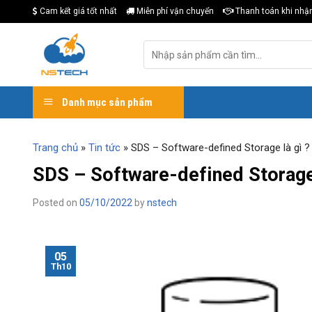
Skip
Cam kết giá tốt nhất
Miễn phí vận chuyển
Thanh toán khi nhậ
to
content
Tìm
kiếm:
Danh mục sản phẩm
Trang chủ
»
Tin tức
»
SDS – Software-defined Storage là gì ?
SDS – Software-defined Storage 
Posted on
05/10/2022
by
nstech
05
Th10