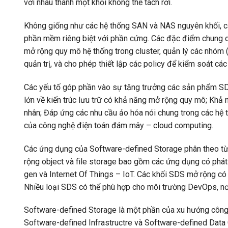
với nhau thành một khối không thể tách rời.
Không giống như các hệ thống SAN và NAS nguyên khối, 
phần mềm riêng biệt với phần cứng. Các đặc điểm chung c
mở rộng quy mô hệ thống trong cluster, quản lý các nhóm (
quản trị, và cho phép thiết lập các policy để kiểm soát các
Các yếu tố góp phần vào sự tăng trưởng các sản phẩm SDS
lớn về kiến ​​trúc lưu trữ có khả năng mở rộng quy mô; Kh
nhân; Đáp ứng các nhu cầu ảo hóa nói chung trong các hệ 
của công nghệ điện toán đám mây – cloud computing.
Các ứng dụng của Software-defined Storage phân theo từ
rộng object và file storage bao gồm các ứng dụng có phát s
gen và Internet Of Things – IoT. Các khối SDS mở rộng c
Nhiều loại SDS có thể phù hợp cho môi trường DevOps, nơi 
Software-defined Storage là một phần của xu hướng công
Software-defined Infrastructre và Software-defined Data 