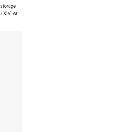
 storage
ữ XIV; và