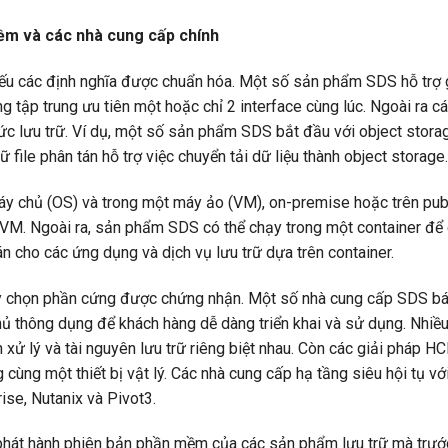
ềm và các nhà cung cấp chính
hiếu các định nghĩa được chuẩn hóa. Một số sản phẩm SDS hỗ trợ 
g tập trung ưu tiên một hoặc chỉ 2 interface cùng lúc. Ngoài ra c
hức lưu trữ. Ví dụ, một số sản phẩm SDS bắt đầu với object stora
ữ file phân tán hỗ trợ việc chuyển tải dữ liệu thành object storage.
y chủ (OS) và trong một máy ảo (VM), on-premise hoặc trên publ
 VM. Ngoài ra, sản phẩm SDS có thể chạy trong một container để
n cho các ứng dụng và dịch vụ lưu trữ dựa trên container.
y chọn phần cứng được chứng nhận. Một số nhà cung cấp SDS b
hông dụng để khách hàng dễ dàng triển khai và sử dụng. Nhiều
ử lý và tài nguyên lưu trữ riêng biệt nhau. Còn các giải pháp HCI
 cùng một thiết bị vật lý. Các nhà cung cấp hạ tầng siêu hội tụ vớ
se, Nutanix và Pivot3.
ầu phát hành phiên bản phần mềm của các sản phẩm lưu trữ mà trư