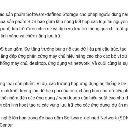
các sản phẩm Software-defined Storage cho phép người dùng nâ
ủa sản phẩm SDS bao gồm khả năng kết hợp các loại tài nguyên 
pool) lưu trữ được chia sẻ và dịch vụ lưu trữ thông qua chỉ một g
 tính năng và chức năng lưu trữ.
 bao gồm: Sự tăng trưởng bùng nổ của dữ liệu phi cấu trúc, tạo 
ả năng đáp ứng phần cứng máy chủ hiệu năng cao cho các bộ vi xử 
thống máy chủ, desktop, ứng dụng và network; Và cuối cùng là sự
ng loại sản phẩm. Ví dụ, các trường hợp ứng dụng hệ thống SDS
inh khối lượng lớn dữ liệu phi cấu trúc, chẳng hạn như dữ liệu ph
ó thể nhắm đến các ứng dụng / workloads cần hiệu suất cao như 
cần linh hoạt tạo ra các vùng lưu trữ cho các ứng dụng, dự án m
 nghệ lớn hơn trong đó bao gồm Software-defined Network (SDN
Center.