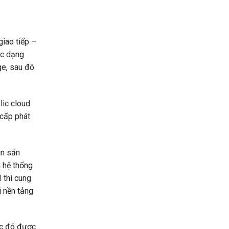
giao tiếp –
ác dạng
ge, sau đó
ic cloud.
 cấp phát
án sản
 hệ thống
 thì cung
i nền tảng
ớc đó được