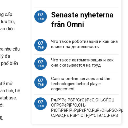
Senaste nyheterna
ng cấp
07
Th8
lưu trữ,
från Omni
iao diện
Что такое роботизация и как она
07
влияет на деятельность
Th8
ra nhu cầu
lý đa
Что такое автоматизация и как
07
 phổ biến
она сказывается на труд
Th8
Casino on-line services and the
07
 để mở
technologies behind player
Th8
engagement
ân tích, bộ
database.
РљР°Рє РЅР°СѓС‡РёС‚СЊСЃСЏ
07
ới.
СЃРЅРёРјР°С‚СЊ
Th8
РїСЂРёРІР»РµРєР°С‚РµР»СЊРЅС‹Рµ
С„РѕС‚Рѕ РЅР° СЃРјР°СЂС‚С„РѕРЅ
),