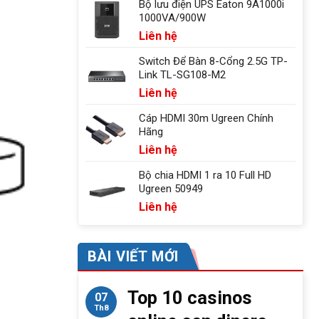
Bộ lưu điện UPS Eaton 9A1000i
1000VA/900W
Liên hệ
Switch Để Bàn 8-Cổng 2.5G TP-
Link TL-SG108-M2
Liên hệ
Cáp HDMI 30m Ugreen Chính
Hãng
Liên hệ
Bộ chia HDMI 1 ra 10 Full HD
Ugreen 50949
Liên hệ
BÀI VIẾT MỚI
Top 10 casinos
07
Th8