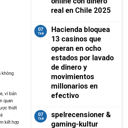
online con dinero
real en Chile 2025
Hacienda bloquea
07
Th8
13 casinos que
operan en ocho
estados por lavado
de dinero y
à không
movimientos
millonarios en
e, vì bản
efectivo
ên quan
ược thiết
spelrecensioner &
07
hệ
Th8
m kết hợp
gaming-kultur