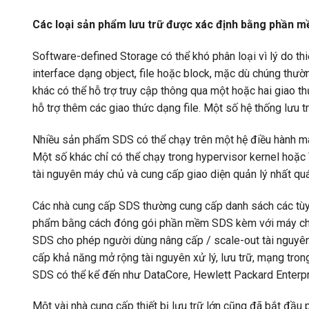
Các loại sản phẩm lưu trữ được xác định bằng phần m
Software-defined Storage có thể khó phân loại vì lý do t
interface dạng object, file hoặc block, mặc dù chúng thườn
khác có thể hỗ trợ truy cập thông qua một hoặc hai giao t
hỗ trợ thêm các giao thức dạng file. Một số hệ thống lưu tr
Nhiều sản phẩm SDS có thể chạy trên một hệ điều hành má
Một số khác chỉ có thể chạy trong hypervisor kernel hoặc
tài nguyên máy chủ và cung cấp giao diện quản lý nhất quá
Các nhà cung cấp SDS thường cung cấp danh sách các tù
phẩm bằng cách đóng gói phần mềm SDS kèm với máy chủ t
SDS cho phép người dùng nâng cấp / scale-out tài nguyên x
cấp khả năng mở rộng tài nguyên xử lý, lưu trữ, mạng trong
SDS có thể kể đến như DataCore, Hewlett Packard Enterpri
Một vài nhà cung cấp thiết bị lưu trữ lớn cũng đã bắt đ