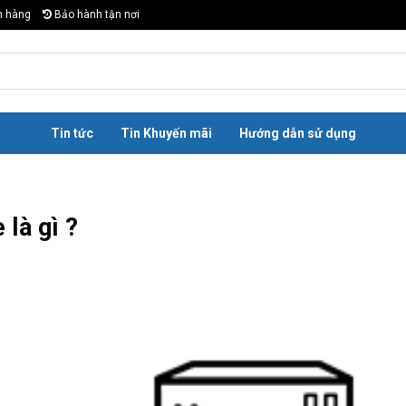
n hàng
Bảo hành tận nơi
Tin tức
Tin Khuyến mãi
Hướng dẫn sử dụng
là gì ?