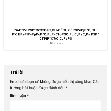
РљР°Рє РЅР°СѓС‡РёС‚СЊСЃСЏ СЃРЅРёРјР°С‚СЊ
РїСЂРёРІР»РµРєР°С‚РµР»СЊРЅС‹Рµ С„РѕС‚Рѕ РЅР°
СЃРјР°СЂС‚С„РѕРЅ
Th8 7, 2026
Trả lời
Email của bạn sẽ không được hiển thị công khai.
Các
trường bắt buộc được đánh dấu
*
Bình luận
*