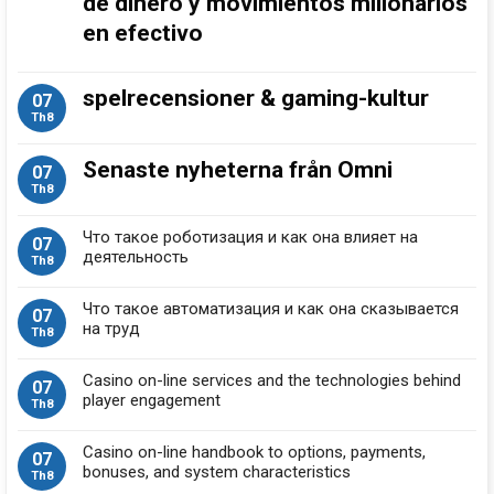
de dinero y movimientos millonarios
en efectivo
spelrecensioner & gaming-kultur
07
Th8
Senaste nyheterna från Omni
07
Th8
Что такое роботизация и как она влияет на
07
деятельность
Th8
Что такое автоматизация и как она сказывается
07
на труд
Th8
Casino on-line services and the technologies behind
07
player engagement
Th8
Casino on-line handbook to options, payments,
07
bonuses, and system characteristics
Th8