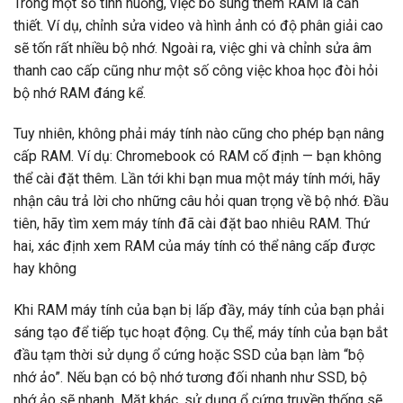
Trong một số tình huống, việc bổ sung thêm RAM là cần
thiết. Ví dụ, chỉnh sửa video và hình ảnh có độ phân giải cao
sẽ tốn rất nhiều bộ nhớ. Ngoài ra, việc ghi và chỉnh sửa âm
thanh cao cấp cũng như một số công việc khoa học đòi hỏi
bộ nhớ RAM đáng kể.
Tuy nhiên, không phải máy tính nào cũng cho phép bạn nâng
cấp RAM. Ví dụ: Chromebook có RAM cố định — bạn không
thể cài đặt thêm. Lần tới khi bạn mua một máy tính mới, hãy
nhận câu trả lời cho những câu hỏi quan trọng về bộ nhớ. Đầu
tiên, hãy tìm xem máy tính đã cài đặt bao nhiêu RAM. Thứ
hai, xác định xem RAM của máy tính có thể nâng cấp được
hay không
Khi RAM máy tính của bạn bị lấp đầy, máy tính của bạn phải
sáng tạo để tiếp tục hoạt động. Cụ thể, máy tính của bạn bắt
đầu tạm thời sử dụng ổ cứng hoặc SSD của bạn làm “bộ
nhớ ảo”. Nếu bạn có bộ nhớ tương đối nhanh như SSD, bộ
nhớ ảo sẽ nhanh. Mặt khác, sử dụng ổ cứng truyền thống sẽ