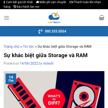
Cam kết giá tốt nhất
Miễn phí vận chuyển
Thanh toán khi nhận
Skip
hàng
Bảo hành tận nơi
to
content
093.333.5554
Trang chủ
»
Tin tức
»
Sự khác biệt giữa Storage và RAM
Sự khác biệt giữa Storage và RAM
Posted on
14/06/2022
by
nstech
14
Th6