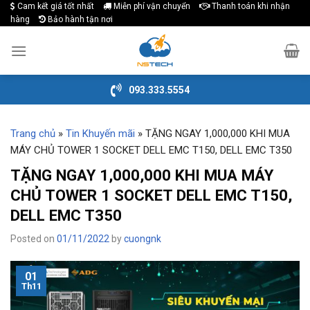
Cam kết giá tốt nhất
Miễn phí vận chuyển
Thanh toán khi nhận
Skip
hàng
Bảo hành tận nơi
to
content
093.333.5554
Trang chủ
»
Tin Khuyến mãi
»
TẶNG NGAY 1,000,000 KHI MUA
MÁY CHỦ TOWER 1 SOCKET DELL EMC T150, DELL EMC T350
TẶNG NGAY 1,000,000 KHI MUA MÁY
CHỦ TOWER 1 SOCKET DELL EMC T150,
DELL EMC T350
Posted on
01/11/2022
by
cuongnk
01
Th11