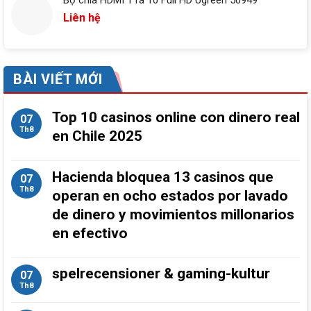
Bộ chia HDMI 1 ra 10 Full HD Ugreen 50949
Liên hệ
BÀI VIẾT MỚI
Top 10 casinos online con dinero real
07
Th8
en Chile 2025
Hacienda bloquea 13 casinos que
07
Th8
operan en ocho estados por lavado
de dinero y movimientos millonarios
en efectivo
spelrecensioner & gaming-kultur
07
Th8