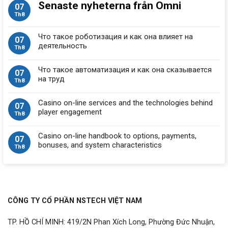
Senaste nyheterna från Omni
07
Th8
Что такое роботизация и как она влияет на
07
деятельность
Th8
Что такое автоматизация и как она сказывается
07
на труд
Th8
Casino on-line services and the technologies behind
07
player engagement
Th8
Casino on-line handbook to options, payments,
07
bonuses, and system characteristics
Th8
CÔNG TY CỔ PHẦN NSTECH VIỆT NAM
TP. HỒ CHÍ MINH: 419/2N Phan Xích Long, Phường Đức Nhuận,