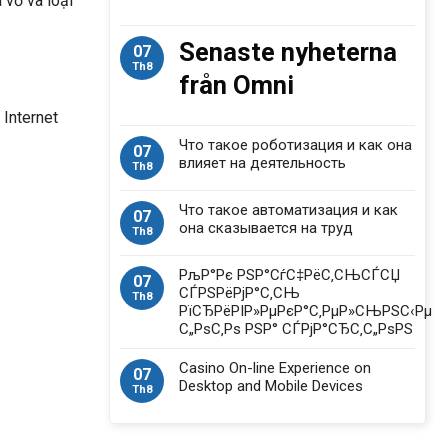
 vỡ và loại
Senaste nyheterna
07
Th8
från Omni
 Internet
Что такое роботизация и как она
07
влияет на деятельность
Th8
Что такое автоматизация и как
07
она сказывается на труд
Th8
РљР°Рє РЅР°СѓС‡РёС‚СЊСЃСЏ
07
СЃРЅРёРјР°С‚СЊ
Th8
РїСЂРёРІР»РµРєР°С‚РµР»СЊРЅС‹Рµ
С„РѕС‚Рѕ РЅР° СЃРјР°СЂС‚С„РѕРЅ
Casino On-line Experience on
07
Desktop and Mobile Devices
Th8