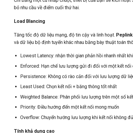
Chỉ bằng một cú nhấp chuột, thiết bị của bạn sẽ kích hoạ
bỏ nhu cầu về điểm cuối thứ hai.
Load Blancing
Tăng tốc độ dữ liệu mạng, độ tin cậy và linh hoạt.
Peplink
và dữ liệu bộ định tuyến khác nhau bằng bày thuật toán th
Lowest Latency: nhận thời gian phản hồi nhanh nhất kh
Enforced: Hạn chế lưu lượng gửi đi đối với một kết nối 
Persistence: Không có rào cản đối với lưu lượng dữ liệ
Least Used: Chọn kết nối + băng thông tốt nhất
Weighted Balance: Phân phối lưu lượng trên một số kết
Priority: Điều hướng đến một kết nối mong muốn
Overflow: Chuyển hướng lưu lượng khi kết nối không đ
Tính khả dụng cao