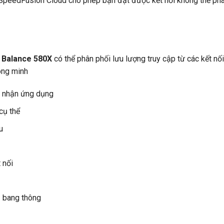
t SpeedFusion Cloud cho phép bạn đạt được kết nối không thể phá
 Balance 580X
có thể phân phối lưu lượng truy cập từ các kết nối
ông minh
i nhận ứng dụng
cụ thể
u
 nối
ủ bang thông