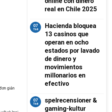
online con dinero
real en Chile 2025
Hacienda bloquea
07
Th8
13 casinos que
operan en ocho
estados por lavado
de dinero y
movimientos
millonarios en
efectivo
 đơn giản
spelrecensioner &
07
Th8
gaming-kultur