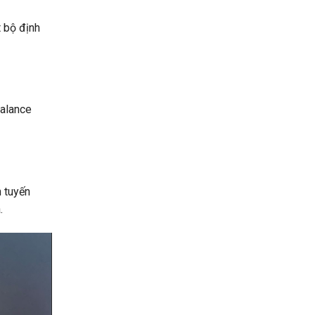
t bộ định
Balance
h tuyến
.