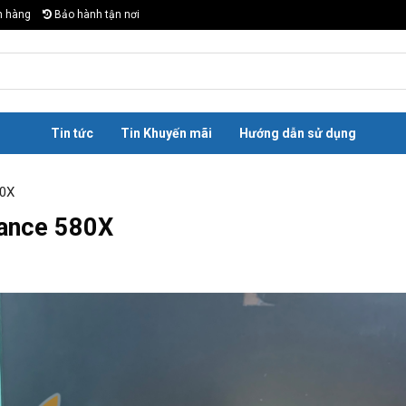
n hàng
Bảo hành tận nơi
Tin tức
Tin Khuyến mãi
Hướng dẫn sử dụng
80X
lance 580X