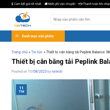
Skip
Cam kết giá tốt nhất
Miễn phí vận chuyển
Thanh toán khi nhậ
to
content
Tìm
kiếm:
Danh mục sản phẩm
Trang chủ
»
Tin tức
»
Thiết bị cân bằng tải Peplink Balance 5
Thiết bị cân bằng tải Peplink Ba
Posted on
11/08/2023
by
nstech
11
Th8