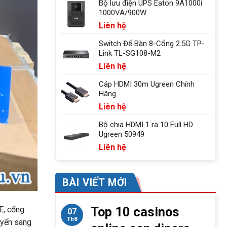
Bộ lưu điện UPS Eaton 9A1000i
1000VA/900W
Liên hệ
Switch Để Bàn 8-Cổng 2.5G TP-
Link TL-SG108-M2
Liên hệ
Cáp HDMI 30m Ugreen Chính
Hãng
Liên hệ
Bộ chia HDMI 1 ra 10 Full HD
Ugreen 50949
Liên hệ
BÀI VIẾT MỚI
Top 10 casinos
E, cổng
07
Th8
uyển sang