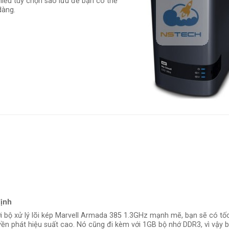
hiều tùy chọn sao lưu để bạn có thể
dàng.
định
 bộ xử lý lõi kép Marvell Armada 385 1.3GHz mạnh mẽ, bạn sẽ có tố
ền phát hiệu suất cao. Nó cũng đi kèm với 1GB bộ nhớ DDR3, vì vậy 