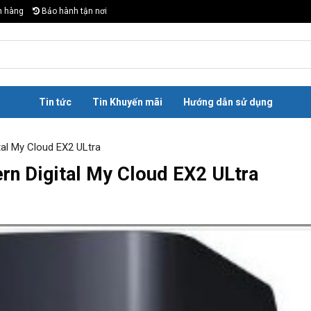
n hàng
Bảo hành tận nơi
Tin tức
Tin Khuyến mãi
Hướng dẫn sử dụng
tal My Cloud EX2 ULtra
rn Digital My Cloud EX2 ULtra