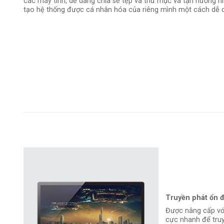
các máy tính, dễ dàng chia sẻ tệp và thư mục và tận hưởng n
tạo hệ thống được cá nhân hóa của riêng mình một cách dễ 
Truyền phát ổn 
Được nâng cấp với
cực nhanh để truy