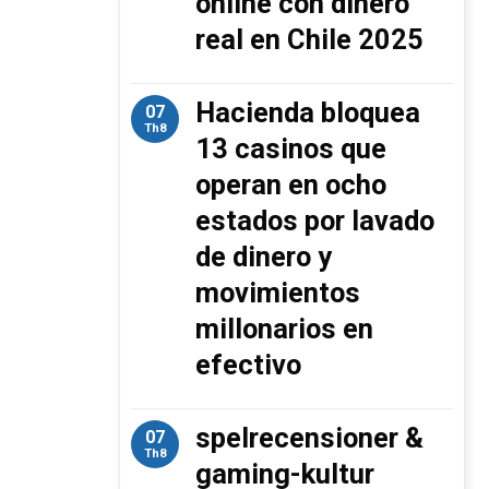
online con dinero
real en Chile 2025
Hacienda bloquea
07
Th8
13 casinos que
operan en ocho
estados por lavado
de dinero y
movimientos
millonarios en
efectivo
spelrecensioner &
07
Th8
gaming-kultur