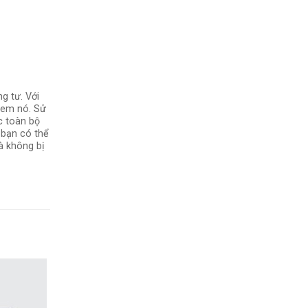
g tư. Với
 xem nó. Sử
c toàn bộ
 bạn có thể
à không bị