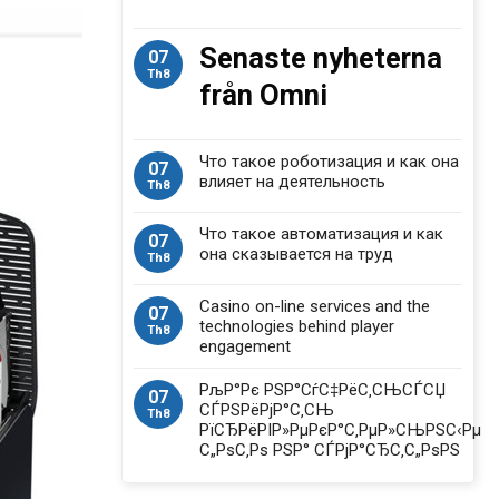
Senaste nyheterna
07
Th8
från Omni
Что такое роботизация и как она
07
влияет на деятельность
Th8
Что такое автоматизация и как
07
она сказывается на труд
Th8
Casino on-line services and the
07
technologies behind player
Th8
engagement
РљР°Рє РЅР°СѓС‡РёС‚СЊСЃСЏ
07
СЃРЅРёРјР°С‚СЊ
Th8
РїСЂРёРІР»РµРєР°С‚РµР»СЊРЅС‹Рµ
С„РѕС‚Рѕ РЅР° СЃРјР°СЂС‚С„РѕРЅ