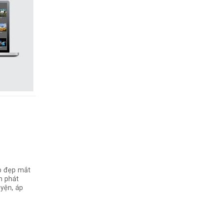
ếp đẹp mắt
nh phát
uyện, áp