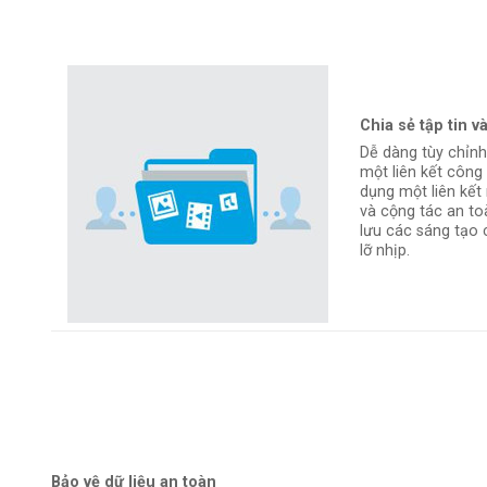
Chia sẻ tập tin v
Dễ dàng tùy chỉnh
một liên kết công
dụng một liên kết
và cộng tác an to
lưu các sáng tạo 
lỡ nhịp.
Bảo vệ dữ liệu an toàn