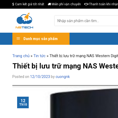
Skip
Cam kết giá tốt nhất
Miễn phí vận chuyển
Thanh toán khi nhậ
to
content
Tìm
kiếm:
Danh mục sản phẩm
Trang chủ
»
Tin tức
»
Thiết bị lưu trữ mạng NAS Western Digi
Thiết bị lưu trữ mạng NAS Weste
Posted on
12/10/2023
by
cuongnk
12
Th10