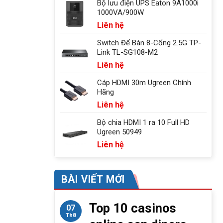
Bộ lưu điện UPS Eaton 9A1000i
1000VA/900W
Liên hệ
Switch Để Bàn 8-Cổng 2.5G TP-
Link TL-SG108-M2
Liên hệ
Cáp HDMI 30m Ugreen Chính
Hãng
Liên hệ
Bộ chia HDMI 1 ra 10 Full HD
Ugreen 50949
Liên hệ
BÀI VIẾT MỚI
Top 10 casinos
07
Th8