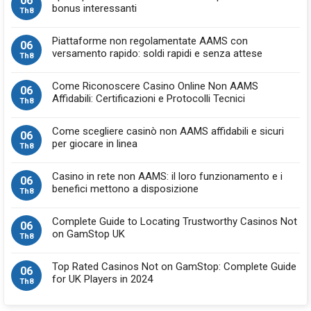
06
bonus interessanti
Th8
Piattaforme non regolamentate AAMS con
06
versamento rapido: soldi rapidi e senza attese
Th8
Come Riconoscere Casino Online Non AAMS
06
Affidabili: Certificazioni e Protocolli Tecnici
Th8
Come scegliere casinò non AAMS affidabili e sicuri
06
per giocare in linea
Th8
Casino in rete non AAMS: il loro funzionamento e i
06
benefici mettono a disposizione
Th8
Complete Guide to Locating Trustworthy Casinos Not
06
on GamStop UK
Th8
Top Rated Casinos Not on GamStop: Complete Guide
06
for UK Players in 2024
Th8