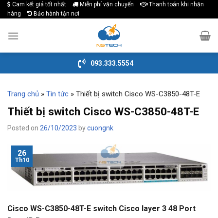
Cam kết giá tốt nhất
Miễn phí vận chuyển
Thanh toán khi nhận
Skip
hàng
Bảo hành tận nơi
to
content
093.333.5554
Trang chủ
»
Tin tức
»
Thiết bị switch Cisco WS-C3850-48T-E
Thiết bị switch Cisco WS-C3850-48T-E
Posted on
26/10/2023
by
cuongnk
26
Th10
Cisco WS-C3850-48T-E switch Cisco layer 3 48 Port