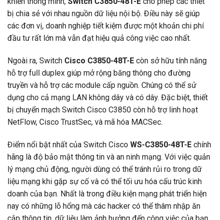
khiển thông minh,
Switch C3850-48T-E
cho phép các thiết
bị chia sẻ với nhau nguồn dữ liệu nội bộ. Điều này sẽ giúp
các đơn vị, doanh nghiệp tiết kiệm được một khoản chi phí
đầu tư rất lớn mà vẫn đạt hiệu quả công việc cao nhất.
Ngoài ra, Switch
Cisco C3850-48T-E
còn sở hữu tính năng
hỗ trợ full duplex giúp mở rộng băng thông cho đường
truyền và hỗ trợ các module cấp nguồn. Chúng có thể sử
dụng cho cả mạng LAN không dây và có dây. Đặc biệt, thiết
bị chuyển mạch Switch Cisco C3850 còn hỗ trợ linh hoạt
NetFlow, Cisco TrustSec, và mã hóa MACSec.
Điểm nổi bật nhất của Switch Cisco
WS-C3850-48T-E
chính
hãng là độ bảo mật thông tin và an ninh mạng. Với việc quản
lý mạng chủ động, người dùng có thể tránh rủi ro trong dữ
liệu mạng khi gặp sự cố và có thể tối ưu hóa cấu trúc kinh
doanh của bạn. Nhất là trong điều kiện mạng phát triển hiện
nay có những lỗ hổng mà các hacker có thể thâm nhập ăn
cắp thông tin, dữ liệu làm ảnh hưởng đến công việc của bạn.