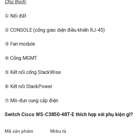
Chú thích:
① Nối đất
② CONSOLE (cổng giao diện điều khiển RJ-45)
③ Fan module
④ Cổng MGMT
⑤ Kết nối cổng StackWise
⑥ Kết nối StackPower
⑦ Mô-đun cung cấp điện
Switch Cisco WS-C3850-48T-E thích hợp với phụ kiện gì?
Mã sản phẩm
Miêu tả