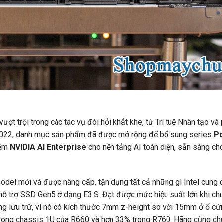
 trội trong các tác vụ đòi hỏi khắt khe, từ Trí tuệ Nhân tạo và 
m 2022, danh mục sản phẩm đã được mở rộng để bổ sung series
P
mềm
NVIDIA AI Enterprise
cho nền tảng AI toàn diện, sẵn sàng ch
model mới và được nâng cấp, tận dụng tất cả những gì Intel cung 
 trợ SSD Gen5 ở dạng E3.S. Đạt được mức hiệu suất lớn khi ch
g lưu trữ, vì nó có kích thước 7mm z-height so với 15mm ở ổ cứ
trong chassis 1U của R660 và hơn 33% trong R760. Hãng cũng ch