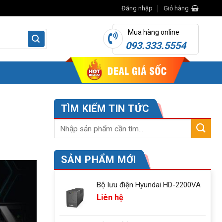
Đăng nhập
Giỏ hàng
Mua hàng online
093.333.5554
TÌM KIẾM TIN TỨC
SẢN PHẨM MỚI
Bộ lưu điện Hyundai HD-2200VA
Liên hệ