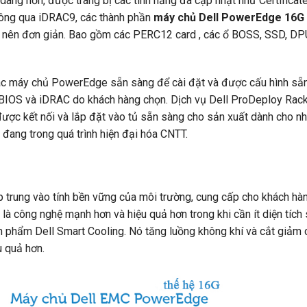
dàng hơn, được trang bị các tính năng đã cập nhật như Certificat
hông qua iDRAC9, các thành phần
máy chủ Dell PowerEdge 16G
rở nên đơn giản. Bao gồm các PERC12 card , các ổ BOSS, SSD, DP
các máy chủ PowerEdge sẵn sàng để cài đặt và được cấu hình sẵn
 BIOS và iDRAC do khách hàng chọn. Dịch vụ Dell ProDeploy Rac
ược kết nối và lắp đặt vào tủ sẵn sàng cho sản xuất dành cho n
đang trong quá trình hiện đại hóa CNTT.
 trung vào tính bền vững của môi trường, cung cấp cho khách hàn
là công nghệ mạnh hơn và hiệu quả hơn trong khi cần ít diện tích
ản phẩm Dell Smart Cooling. Nó tăng luồng không khí và cắt giảm
u quả hơn.