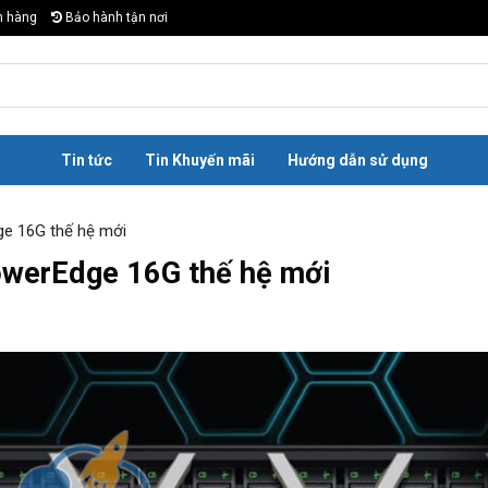
n hàng
Bảo hành tận nơi
Tin tức
Tin Khuyến mãi
Hướng dẫn sử dụng
ge 16G thế hệ mới
owerEdge 16G thế hệ mới