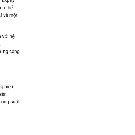
e Expiry
có thể
U và một
 với hệ
k
hững công
g hiệu
 sàn
 công suất