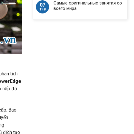
Самые оригинальные занятия со
07
всего мира
Th8
phân tích
owerEdge
o cấp độ
cấp. Bao
uyển
ng
ủ đích tạo