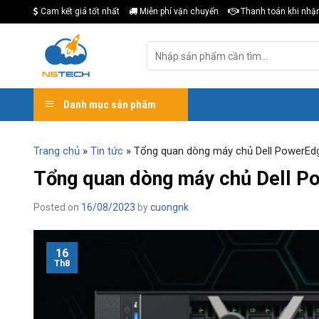
Skip
Cam kết giá tốt nhất
Miễn phí vận chuyển
Thanh toán khi nhậ
to
content
Tìm
kiếm:
Danh mục sản phẩm
Trang chủ
»
Tin tức
»
Tổng quan dòng máy chủ Dell PowerEd
Tổng quan dòng máy chủ Dell P
Posted on
16/08/2023
by
cuongnk
16
Th8