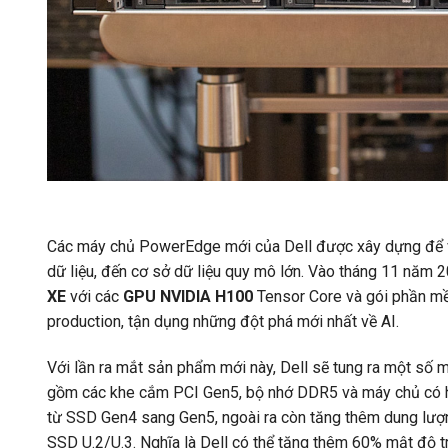
Các máy chủ PowerEdge mới của Dell được xây dựng để vượt
dữ liệu, đến cơ sở dữ liệu quy mô lớn. Vào tháng 11 nă
XE
với các
GPU NVIDIA H100
Tensor Core và gói phần 
production, tận dụng những đột phá mới nhất về AI.
Với lần ra mắt sản phẩm mới này, Dell sẽ tung ra một số 
gồm các khe cắm PCI Gen5, bộ nhớ DDR5 và máy chủ có hỗ
từ SSD Gen4 sang Gen5, ngoài ra còn tăng thêm dung lượn
SSD U.2/U.3. Nghĩa là Dell có thể tăng thêm 60% mật độ 