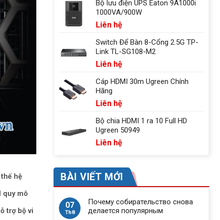
Bộ lưu điện UPS Eaton 9A1000i
1000VA/900W
Liên hệ
Switch Để Bàn 8-Cổng 2.5G TP-
Link TL-SG108-M2
Liên hệ
Cáp HDMI 30m Ugreen Chính
Hãng
Liên hệ
Bộ chia HDMI 1 ra 10 Full HD
Ugreen 50949
Liên hệ
BÀI VIẾT MỚI
 thế hệ
ud quy mô
Почему собирательство снова
07
делается популярным
 trợ bộ vi
Th8