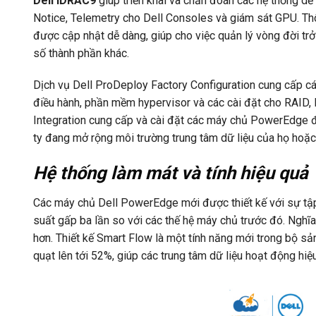
Dell iDRAC9
giúp triển khai và chẩn đoán các hệ thống dễ 
Notice, Telemetry cho Dell Consoles và giám sát GPU. T
được cập nhật dễ dàng, giúp cho việc quản lý vòng đời t
số thành phần khác.
Dịch vụ Dell ProDeploy Factory Configuration cung cấp 
điều hành, phần mềm hypervisor và các cài đặt cho RAID,
Integration cung cấp và cài đặt các máy chủ PowerEdge đ
ty đang mở rộng môi trường trung tâm dữ liệu của họ hoặc 
Hệ thống làm mát và tính hiệu quả
Các máy chủ Dell PowerEdge mới được thiết kế với sự tập
suất gấp ba lần so với các thế hệ máy chủ trước đó. Nghĩa 
hơn. Thiết kế Smart Flow là một tính năng mới trong bộ s
quạt lên tới 52%, giúp các trung tâm dữ liệu hoạt động hiệ