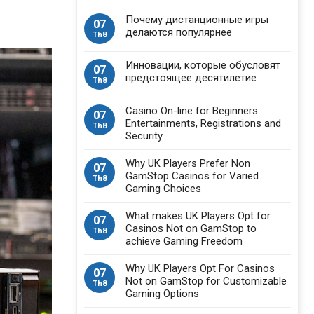
Почему дистанционные игры
07
делаются популярнее
Th8
Инновации, которые обусловят
07
предстоящее десятилетие
Th8
Casino On-line for Beginners:
07
Entertainments, Registrations and
Th8
Security
Why UK Players Prefer Non
07
GamStop Casinos for Varied
Th8
Gaming Choices
What makes UK Players Opt for
07
Casinos Not on GamStop to
Th8
achieve Gaming Freedom
Why UK Players Opt For Casinos
07
Not on GamStop for Customizable
Th8
Gaming Options