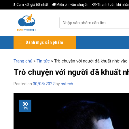
Skip
Cam kết giá tốt nhất
Miễn phí vận chuyển
Thanh toán khi nhậ
to
content
Tìm
kiếm:
Danh mục sản phẩm
Trang chủ
»
Tin tức
»
Trò chuyện với người đã khuất nhờ vào
Trò chuyện với người đã khuất n
Posted on
30/08/2022
by
nstech
30
Th8