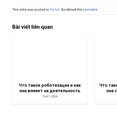
This entry was posted in
Tin tức
. Bookmark the
permalink
.
Bài viết liên quan
Что такое роботизация и как
Что так
она влияет на деятельность
она 
Th8 7, 2026