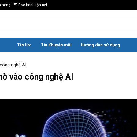
n hàng
Bảo hành tận nơi
Tin tức
Tin Khuyến mãi
Hướng dẫn sử dụng
 công nghệ AI
hờ vào công nghệ AI