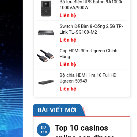
Bộ lưu điện UPS Eaton 9A1000i
1000VA/900W
Liên hệ
Switch Để Bàn 8-Cổng 2.5G TP-
Link TL-SG108-M2
Liên hệ
Cáp HDMI 30m Ugreen Chính
Hãng
Liên hệ
Bộ chia HDMI 1 ra 10 Full HD
Ugreen 50949
Liên hệ
BÀI VIẾT MỚI
Top 10 casinos
07
Th8