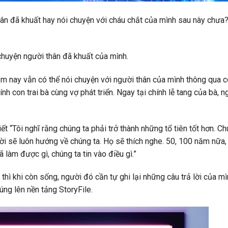
thân đã khuất hay nói chuyện với cháu chắt của mình sau này chưa
chuyện người thân đã khuất của mình.
m nay vẫn có thể nói chuyện với người thân của mình thông qua cô
h con trai bà cùng vợ phát triển. Ngay tại chính lễ tang của bà, n
t “Tôi nghĩ rằng chúng ta phải trở thành những tổ tiên tốt hơn. Ch
ười sẽ luôn hướng về chúng ta. Họ sẽ thích nghe. 50, 100 năm nữa
 làm được gì, chúng ta tin vào điều gì.”
thì khi còn sống, người đó cần tự ghi lại những câu trả lời của m
ng lên nền tảng StoryFile.