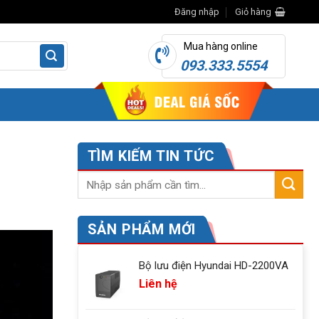
Đăng nhập
Giỏ hàng
Mua hàng online
093.333.5554
TÌM KIẾM TIN TỨC
SẢN PHẨM MỚI
Bộ lưu điện Hyundai HD-2200VA
Liên hệ