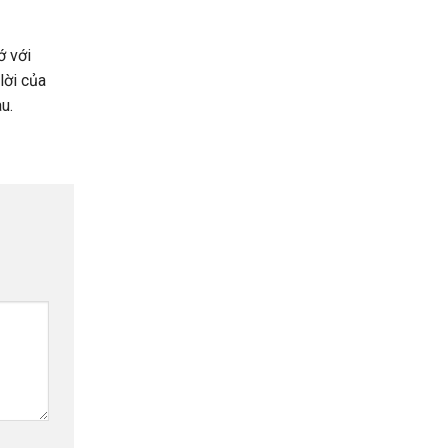
ớ với
lời của
u.