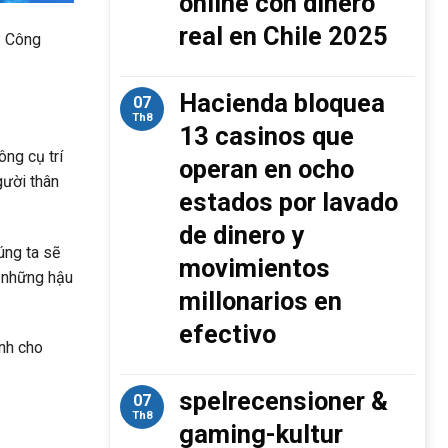
online con dinero
real en Chile 2025
? Công
Hacienda bloquea
07
Th8
13 casinos que
ng cụ trí
operan en ocho
gười thân
estados por lavado
de dinero y
úng ta sẽ
movimientos
, những hậu
millonarios en
efectivo
ình cho
spelrecensioner &
07
Th8
gaming-kultur