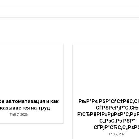
ое автоматизация и как
РљР°Рє РЅР°СѓС‡РёС‚
сказывается на труд
СЃРЅРёРјР°С‚СЊ
РїСЂРёРІР»РµРєР°С‚Рµ
Th8 7, 2026
С„РѕС‚Рѕ РЅР°
СЃРјР°СЂС‚С„РѕР
Th8 7, 2026