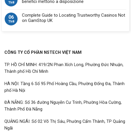
benefici mettono a disposizione
Th8
Complete Guide to Locating Trustworthy Casinos Not
06
on GamStop UK
Th8
CÔNG TY CỔ PHẦN NSTECH VIỆT NAM
TP. HỒ CHÍ MINH: 419/2N Phan Xích Long, Phường Đức Nhuận,
Thành phố Hồ Chí Minh
HÀ NỘI: Tầng 6 Số 95 Phố Hoàng Cầu, Phường Đống Đa, Thành
phố Hà Nội
ĐÀ NẴNG: Số 36 đường Nguyễn Cư Trinh, Phường Hòa Cường,
Thành Phố Đà Nẵng
QUẢNG NGÃI: Số 02 Võ Thị Sáu, Phường Cẩm Thành, TP Quảng
Ngãi