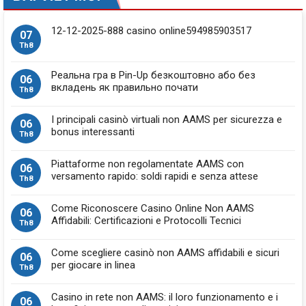
12-12-2025-888 casino online594985903517
07
Th8
Реальна гра в Pin-Up безкоштовно або без
06
вкладень як правильно почати
Th8
I principali casinò virtuali non AAMS per sicurezza e
06
bonus interessanti
Th8
Piattaforme non regolamentate AAMS con
06
versamento rapido: soldi rapidi e senza attese
Th8
Come Riconoscere Casino Online Non AAMS
06
Affidabili: Certificazioni e Protocolli Tecnici
Th8
Come scegliere casinò non AAMS affidabili e sicuri
06
per giocare in linea
Th8
Casino in rete non AAMS: il loro funzionamento e i
06