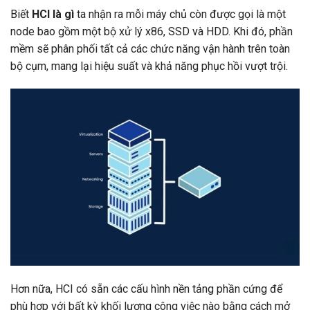
Biết
HCI là gì
ta nhận ra mỗi máy chủ còn được gọi là một
node bao gồm một bộ xử lý x86, SSD và HDD. Khi đó, phần
mềm sẽ phân phối tất cả các chức năng vận hành trên toàn
bộ cụm, mang lại hiệu suất và khả năng phục hồi vượt trội.
Hơn nữa, HCI có sẵn các cấu hình nền tảng phần cứng để
phù hợp với bất kỳ khối lượng công việc nào bằng cách mở