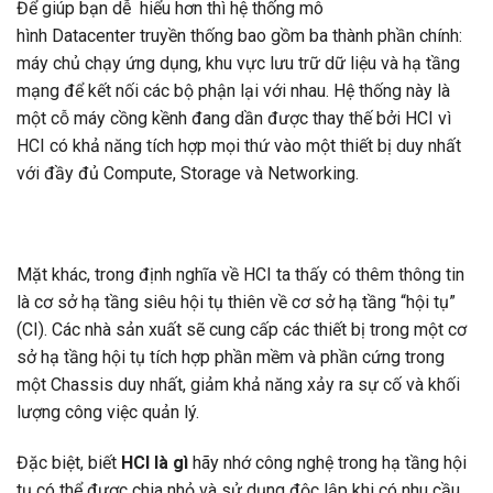
Để giúp bạn dễ hiểu hơn thì hệ thống mô
hình Datacenter truyền thống bao gồm ba thành phần chính:
máy chủ chạy ứng dụng, khu vực lưu trữ dữ liệu và hạ tầng
mạng để kết nối các bộ phận lại với nhau. Hệ thống này là
một cỗ máy cồng kềnh đang dần được thay thế bởi HCI vì
HCI có khả năng tích hợp mọi thứ vào một thiết bị duy nhất
với đầy đủ Compute, Storage và Networking.
Mặt khác, trong định nghĩa về HCI ta thấy có thêm thông tin
là cơ sở hạ tầng siêu hội tụ thiên về cơ sở hạ tầng “hội tụ”
(CI). Các nhà sản xuất sẽ cung cấp các thiết bị trong một cơ
sở hạ tầng hội tụ tích hợp phần mềm và phần cứng trong
một Chassis duy nhất, giảm khả năng xảy ra sự cố và khối
lượng công việc quản lý.
Đặc biệt, biết
HCI là gì
hãy nhớ công nghệ trong hạ tầng hội
tụ có thể được chia nhỏ và sử dụng độc lập khi có nhu cầu,