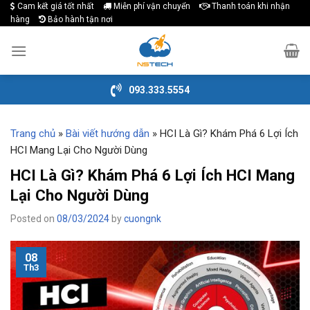
Cam kết giá tốt nhất
Miễn phí vận chuyển
Thanh toán khi nhận
Skip
hàng
Bảo hành tận nơi
to
content
093.333.5554
Trang chủ
»
Bài viết hướng dẫn
»
HCI Là Gì? Khám Phá 6 Lợi Ích
HCI Mang Lại Cho Người Dùng
HCI Là Gì? Khám Phá 6 Lợi Ích HCI Mang
Lại Cho Người Dùng
Posted on
08/03/2024
by
cuongnk
08
Th3