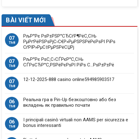
BÀI VIẾT MỚI
РљР°Рє РѕР±РЅР°СЂСѓР¶РёС‚СЊ
07
РµРґРёРЅРѕРјС‹С€Р»РµРЅРЅРёРєРѕРІ РїРѕ
Th8
СѓРІР»РµС‡РµРЅРёСЏРј
РљР°Рє РѕС‚С‹СЃРєР°С‚СЊ
07
СЃРѕСЂР°С‚РЅРёРєРѕРІ РїРѕ С…РѕР±Р±Рё
Th8
12-12-2025-888 casino online594985903517
07
Th8
Реальна гра в Pin-Up безкоштовно або без
06
вкладень як правильно почати
Th8
I principali casinò virtuali non AAMS per sicurezza e
06
bonus interessanti
Th8