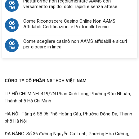
Piattaforme non regolamentate AAMS con
06
versamento rapido: soldi rapidi e senza attese
Th8
Come Riconoscere Casino Online Non AAMS
06
Affidabili: Certificazioni e Protocolli Tecnici
Th8
Come scegliere casinò non AAMS affidabili e sicuri
06
per giocare in linea
Th8
CÔNG TY CỔ PHẦN NSTECH VIỆT NAM
TP. HỒ CHÍ MINH: 419/2N Phan Xích Long, Phường Đức Nhuận,
Thành phố Hồ Chí Minh
HÀ NỘI: Tầng 6 Số 95 Phố Hoàng Cầu, Phường Đống Đa, Thành
phố Hà Nội
ĐÀ NẴNG: Số 36 đường Nguyễn Cư Trinh, Phường Hòa Cường,