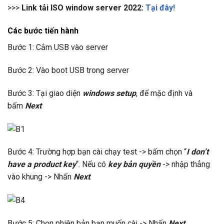
>>>
Link tải ISO window server 2022:
Tại đây!
Các bước tiến hành
Bước 1: Cắm USB vào server
Bước 2: Vào boot USB trong server
Bước 3: Tại giao diện
windows setup
, để mặc định và
bấm
Next
Bước 4: Trường hợp bạn cài chạy test -> bấm chọn “
I don’t
have a product key
“. Nếu có
key bản quyền
-> nhập thẳng
vào khung -> Nhấn
Next
.
Bước 5: Chọn phiên bản bạn muốn cài -> Nhấn
Next