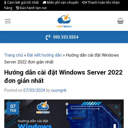
Cam kết giá tốt nhất
Miễn phí vận chuyển
Thanh toán khi nhận
Skip
hàng
Bảo hành tận nơi
to
content
093.333.5554
Trang chủ
»
Bài viết hướng dẫn
»
Hướng dẫn cài đặt Windows
Server 2022 đơn giản nhất
Hướng dẫn cài đặt Windows Server 2022
đơn giản nhất
Posted on
07/03/2024
by
cuongnk
07
Th3