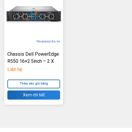
Chassis Dell PowerEdge
R550 16×2.5inch – 2 X
600W Power Supply
Liên hệ
Thêm vào giỏ hàng
Xem chi tiết