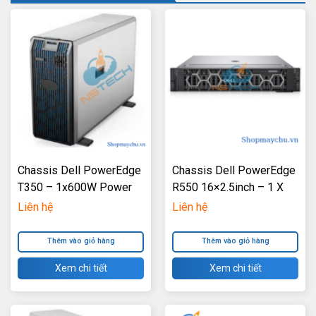
Chassis Dell PowerEdge
Chassis Dell PowerEdge
T350 – 1x600W Power
R550 16×2.5inch – 1 X
Supply HotPlug
600W Power Supply
Liên hệ
Liên hệ
Thêm vào giỏ hàng
Thêm vào giỏ hàng
Xem chi tiết
Xem chi tiết