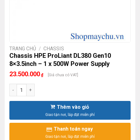
TRANG CHỦ
/
CHASSIS
Chassis HPE ProLiant DL380 Gen10
8×3.5inch – 1 x 500W Power Supply
23.500.000
₫
[Giá chưa có VAT]
Chassis HPE ProLiant DL380 Gen10 8x3.5inch - 1 x 500W Pow
Thêm vào giỏ
Thanh toán ngay