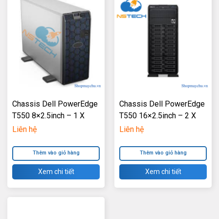
Chassis Dell PowerEdge
Chassis Dell PowerEdge
T550 8×2.5inch – 1 X
T550 16×2.5inch – 2 X
1100W Power Supply
1100W Power Supply
Liên hệ
Liên hệ
Thêm vào giỏ hàng
Thêm vào giỏ hàng
Xem chi tiết
Xem chi tiết